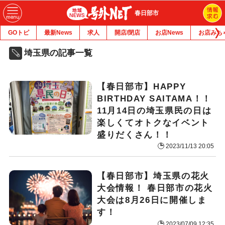
春日部市
GOトピ
最新News
求人
開店/閉店
お店News
お店みち
埼玉県の記事一覧
【春日部市】HAPPY
BIRTHDAY SAITAMA！！
11月14日の埼玉県民の日は
楽しくてオトクなイベント
盛りだくさん！！
2023/11/13 20:05
【春日部市】埼玉県の花火
大会情報！ 春日部市の花火
大会は8月26日に開催しま
す！
2023/07/09 12:35