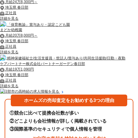
月給24万8,300円～
埼玉県 春日部
正社員
詳細を見る
「保育教諭」賞与あり・認定こども園
まどか幼稚園
月給20万8,000円～
埼玉県 春日部
正社員
詳細を見る
精神保健福祉士/生活支援員・世話人/賞与あり/共同生活援助/日勤・夜勤
ケアパートナー株式会社パートナーガーデン春日部
月給19万1,090円
埼玉県 春日部
正社員
詳細を見る
春日部市の高時給の求人情報を見る
ホームズの売却査定をお勧めする3つの理由
①
競合に比べて提携会社数が多い
②
どこよりも会社情報が詳しく掲載されている
③
国際基準のセキュリティで個人情報を管理