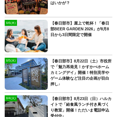
はいかが？
【春日部市】屋上で乾杯！「春日
8/6(木)
部BEER GARDEN 2026」が8月8
日から3日間限定で開催
【春日部市】8月22日（土）市役所
8/5(水)
で「魅力再発見！かすかべホーム
カミングデイ」開催！特別見学や
ゲーム体験など注目の企画が目白
押し♪
【春日部市】8月23日（日）ハルカ
8/4(火)
イトで「給食風ランチ付き凧づく
り教室」開催！ただいま電話申込
受付中♪