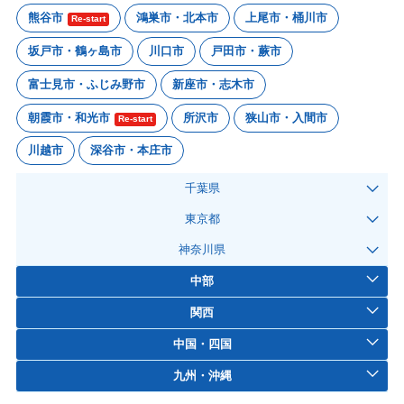
熊谷市
鴻巣市・北本市
上尾市・桶川市
Re-start
坂戸市・鶴ヶ島市
川口市
戸田市・蕨市
富士見市・ふじみ野市
新座市・志木市
朝霞市・和光市
所沢市
狭山市・入間市
Re-start
川越市
深谷市・本庄市
千葉県
東京都
神奈川県
中部
関西
中国・四国
九州・沖縄