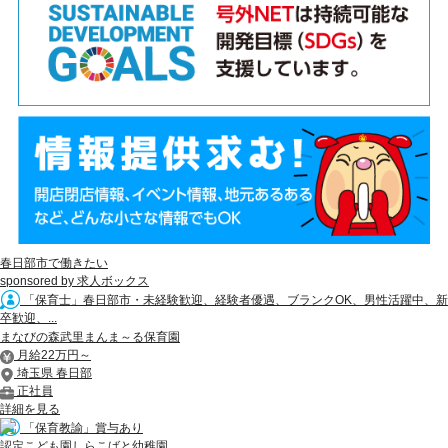
春日部市で働きたい
sponsored by 求人ボックス
「保育士」春日部市・未経験歓迎、経験者優遇、ブランクOK、男性活躍中、新
卒歓迎、...
まなびの森武里まんま～る保育園
月給22万円～
埼玉県 春日部
正社員
詳細を見る
「保育教諭」賞与あり
認定こども園しらこばと幼稚園