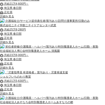
月給21万4,600円～
埼玉県 春日部
正社員
詳細を見る
介護福祉士/サービス提供責任者/賞与あり/訪問介護事業所/日勤のみ
株式会社ニチイ学館ニチイケアセンター武里
月給25万9,280円
埼玉県 春日部
正社員
詳細を見る
初任者研修/介護職員・ヘルパー/賞与あり/特別養護老人ホーム/日勤・夜勤
社会福祉法人博心会特別養護老人ホーム 清風園
月給23万6,000円～
埼玉県 春日部
正社員
詳細を見る
「児童指導員 有資格者」賞与あり・児童発達支援
シェルフいちのわり教室
月給21万5,630円～
埼玉県 春日部
正社員
詳細を見る
介護福祉士/介護職員・ヘルパー/賞与あり/特別養護老人ホーム/日勤・夜勤
社会福祉法人あすなろ会特別養護老人ホームあすなろの郷