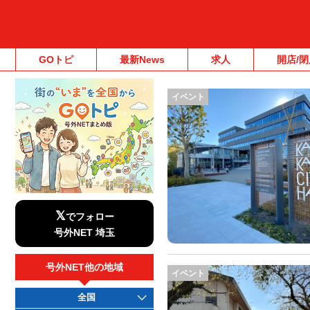
GOトピ
最新News
求人
開店/閉
イベント
𝕏
でフォロー
号外NET 埼玉
号外NET他の地域
イベント
全国