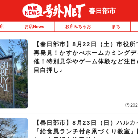
春日部市
店
お店News
お店みちゃお
まち
【春日部市】8月22日（土）市役所
再発見！かすかべホームカミングデ
催！特別見学やゲーム体験など注目
目白押し♪
202
【春日部市】8月23日（日）ハルカ
「給食風ランチ付き凧づくり教室」