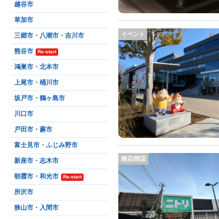
越谷市
草加市
イベント
三郷市・八潮市・吉川市
熊谷市
Re-start
鴻巣市・北本市
上尾市・桶川市
坂戸市・鶴ヶ島市
川口市
戸田市・蕨市
富士見市・ふじみ野市
開店/閉店
新座市・志木市
朝霞市・和光市
Re-start
所沢市
狭山市・入間市