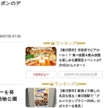
ャポンのデ
6/07/30 07:05
ランキング9
【春日部市】市役所でビアホ
ール！？ 食べ放題＆飲み放題
を楽しめる夏限定イベントが7
月4日からスタート
7,410ビュー
2026年7月13日(月)の記事
ランキング10
【春日部市】駅員イチ推しの
ーを発
名店を巡る！春日部駅で「グ
動物公園
ルメスタンプラリー2026」の
ポスターを発見！