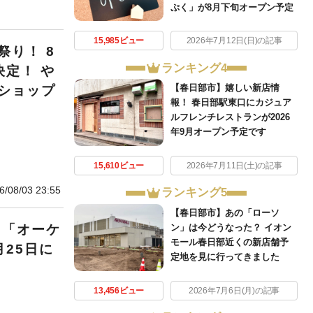
ぷく」が8月下旬オープン予定
15,985ビュー
2026年7月12日(日)の記事
り！ 8
ランキング4
定！ や
【春日部市】嬉しい新店情
ショップ
報！ 春日部駅東口にカジュア
ルフレンチレストランが2026
年9月オープン予定です
15,610ビュー
2026年7月11日(土)の記事
6/08/03 23:55
ランキング5
【春日部市】あの「ローソ
ン」は今どうなった？ イオン
！「オーケ
モール春日部近くの新店舗予
25日に
定地を見に行ってきました
13,456ビュー
2026年7月6日(月)の記事