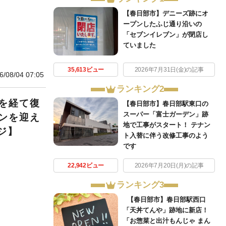
【春日部市】デニーズ跡にオ
ープンしたふじ通り沿いの
「セブンイレブン」が閉店し
ていました
35,613ビュー
2026年7月31日(金)の記事
6/08/04 07:05
ランキング2
を経て復
【春日部市】春日部駅東口の
スーパー「富士ガーデン」跡
ンを迎え
地で工事がスタート！ テナン
ジ】
ト入替に伴う改修工事のよう
です
22,942ビュー
2026年7月20日(月)の記事
ランキング3
【春日部市】春日部駅西口
「天丼てんや」跡地に新店！
「お惣菜と出汁もんじゃ まん