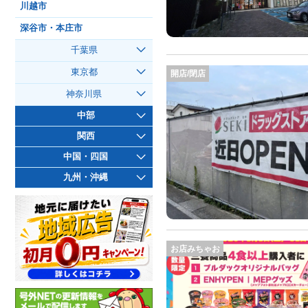
川越市
深谷市・本庄市
千葉県
東京都
開店/閉店
神奈川県
中部
関西
中国・四国
九州・沖縄
お店みちゃお