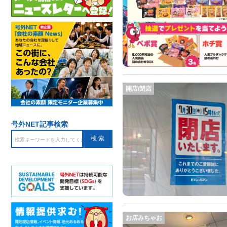
開店/閉店
号外NET記事検索
お店みちゃお