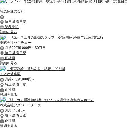
ドライバー/配達/軽作業・物流系 事前予約制の相談会 勤務日数·時間は完全自由
...
軽急便株式会社
埼玉県 春日部
業務委託
詳細を見る
「リユース工具の販売スタッフ」/経験者歓迎/賞与2回/残業13h
株式会社セキチュー
月給20万9,000円～30万円
埼玉県 春日部
正社員
詳細を見る
「保育教諭」賞与あり・認定こども園
まどか幼稚園
月給20万8,000円～
埼玉県 春日部
正社員
詳細を見る
「駅チカ」看護師/残業ほぼなし/介護付き有料老人ホーム
株式会社アズパートナーズ
月給34万円～
埼玉県 春日部
正社員
詳細を見る