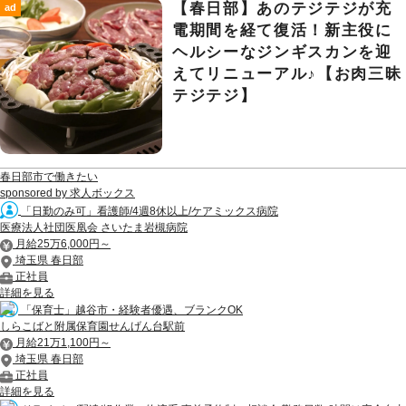
【春日部】あのテジテジが充
ad
電期間を経て復活！新主役に
ヘルシーなジンギスカンを迎
えてリニューアル♪【お肉三昧
テジテジ】
春日部市で働きたい
sponsored by 求人ボックス
「日勤のみ可」看護師/4週8休以上/ケアミックス病院
医療法人社団医凰会 さいたま岩槻病院
月給25万6,000円～
埼玉県 春日部
正社員
詳細を見る
「保育士」越谷市・経験者優遇、ブランクOK
しらこばと附属保育園せんげん台駅前
月給21万1,100円～
埼玉県 春日部
正社員
詳細を見る