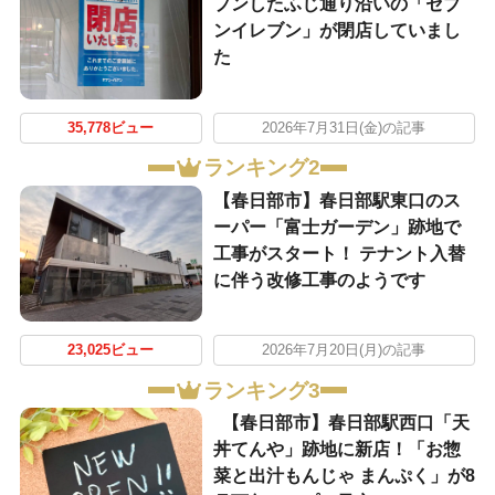
プンしたふじ通り沿いの「セブ
ンイレブン」が閉店していまし
た
35,778ビュー
2026年7月31日(金)の記事
ランキング2
【春日部市】春日部駅東口のス
ーパー「富士ガーデン」跡地で
工事がスタート！ テナント入替
に伴う改修工事のようです
23,025ビュー
2026年7月20日(月)の記事
ランキング3
【春日部市】春日部駅西口「天
丼てんや」跡地に新店！「お惣
菜と出汁もんじゃ まんぷく」が8