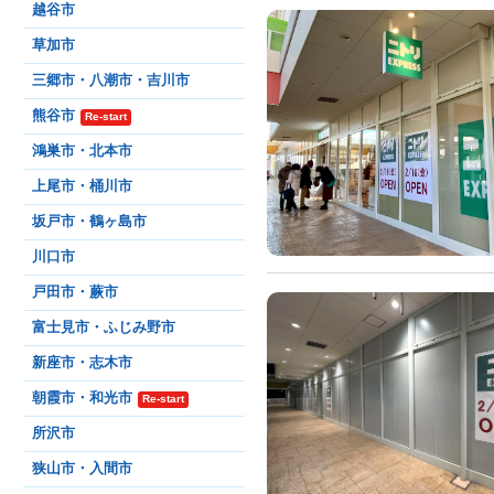
越谷市
草加市
三郷市・八潮市・吉川市
熊谷市
Re-start
鴻巣市・北本市
上尾市・桶川市
坂戸市・鶴ヶ島市
川口市
戸田市・蕨市
富士見市・ふじみ野市
新座市・志木市
朝霞市・和光市
Re-start
所沢市
狭山市・入間市