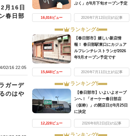
ぷく」が8月下旬オープン予定
2月16日
デン春日部
16,016ビュー
2026年7月12日(日)の記事
ランキング4
【春日部市】嬉しい新店情
報！ 春日部駅東口にカジュア
ルフレンチレストランが2026
年9月オープン予定です
4/02/16 22:05
15,648ビュー
2026年7月11日(土)の記事
ランキング5
ラガーデ
【春日部市】いよいよオープ
するのはや
ンへ！「オーケー春日部店
（仮称）」の開店日が8月25日
に決定
12,228ビュー
2026年8月2日(日)の記事
ランキング6