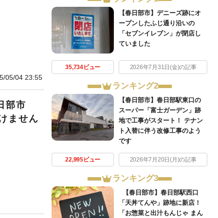
【春日部市】デニーズ跡にオ
ープンしたふじ通り沿いの
「セブンイレブン」が閉店し
ていました
35,734ビュー
2026年7月31日(金)の記事
5/05/04 23:55
ランキング2
【春日部市】春日部駅東口の
日部市
スーパー「富士ガーデン」跡
けません
地で工事がスタート！ テナン
ト入替に伴う改修工事のよう
です
22,995ビュー
2026年7月20日(月)の記事
ランキング3
【春日部市】春日部駅西口
「天丼てんや」跡地に新店！
「お惣菜と出汁もんじゃ まん