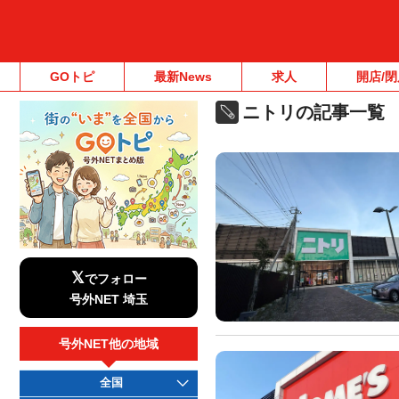
GOトピ
最新News
求人
開店/閉
ニトリの記事一覧
𝕏
でフォロー
号外NET 埼玉
号外NET他の地域
全国