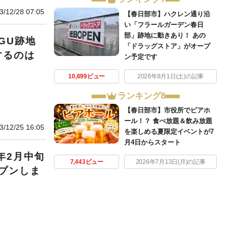
3/12/28 07:05
【春日部市】ハクレン通り沿
い「フラールガーデン春日
部」跡地に動きあり！ あの
GU跡地
「ドラッグストア」がオープ
するのは
ン予定です
10,699ビュー
2026年8月1日(土)の記事
ランキング8
【春日部市】市役所でビアホ
ール！？ 食べ放題＆飲み放題
3/12/25 16:05
を楽しめる夏限定イベントが7
月4日からスタート
年2月中旬
7,443ビュー
2026年7月13日(月)の記事
プンしま