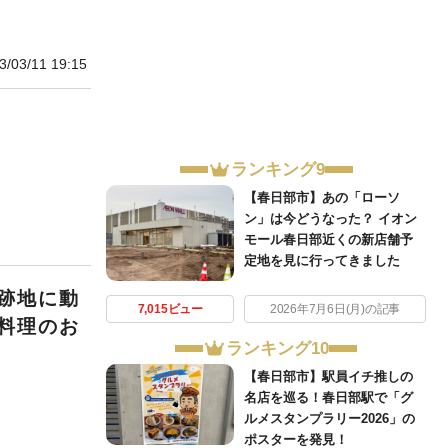
3/03/11 19:15
ランキング9
【春日部市】あの「ローソ
ン」は今どうなった？ イオン
モール春日部近くの新店舗予
定地を見に行ってきました
跡地に動
7,015ビュー
2026年7月6日(月)の記事
料理のお
ランキング10
【春日部市】駅員イチ推しの
名店を巡る！春日部駅で「グ
ルメスタンプラリー2026」の
ポスターを発見！