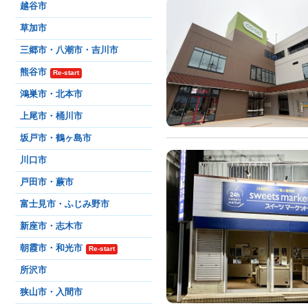
越谷市
草加市
三郷市・八潮市・吉川市
熊谷市
Re-start
鴻巣市・北本市
上尾市・桶川市
坂戸市・鶴ヶ島市
川口市
戸田市・蕨市
富士見市・ふじみ野市
新座市・志木市
朝霞市・和光市
Re-start
所沢市
狭山市・入間市