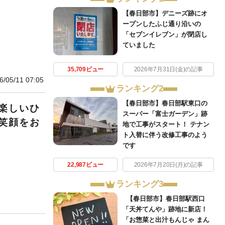
【春日部市】デニーズ跡にオ
ープンしたふじ通り沿いの
「セブンイレブン」が閉店し
ていました
35,709ビュー
2026年7月31日(金)の記事
6/05/11 07:05
ランキング2
【春日部市】春日部駅東口の
楽しいひ
スーパー「富士ガーデン」跡
笑顔をお
地で工事がスタート！ テナン
ト入替に伴う改修工事のよう
です
22,987ビュー
2026年7月20日(月)の記事
ランキング3
【春日部市】春日部駅西口
「天丼てんや」跡地に新店！
「お惣菜と出汁もんじゃ まん