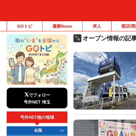
GOトピ
最新News
求人
開店/閉
オープン情報の記
𝕏
でフォロー
号外NET 埼玉
号外NET他の地域
全国