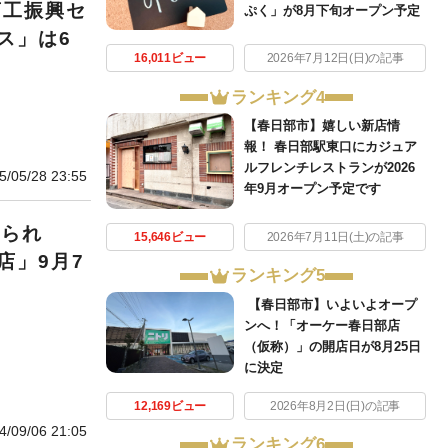
商工振興セ
ぷく」が8月下旬オープン予定
ス」は6
16,011ビュー
2026年7月12日(日)の記事
ランキング4
【春日部市】嬉しい新店情
報！ 春日部駅東口にカジュア
ルフレンチレストランが2026
5/05/28 23:55
年9月オープン予定です
べられ
15,646ビュー
2026年7月11日(土)の記事
店」9月7
ランキング5
【春日部市】いよいよオープ
ンへ！「オーケー春日部店
（仮称）」の開店日が8月25日
に決定
12,169ビュー
2026年8月2日(日)の記事
4/09/06 21:05
ランキング6