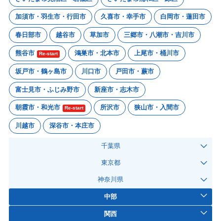
加須市・羽生市・行田市
久喜市・幸手市
白岡市・蓮田市
春日部市
越谷市
草加市
三郷市・八潮市・吉川市
熊谷市
鴻巣市・北本市
上尾市・桶川市
Re-start
坂戸市・鶴ヶ島市
川口市
戸田市・蕨市
富士見市・ふじみ野市
新座市・志木市
朝霞市・和光市
所沢市
狭山市・入間市
Re-start
川越市
深谷市・本庄市
千葉県
東京都
神奈川県
中部
関西