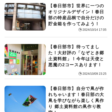
【春日部市】世界に一つの
オリジナルデザイン！春日
部の特産品桐で自分だけの
貯金箱を作ってみよう！
2024/10/14 17:05
【春日部市】待ってまし
た！大好評の「なぞとき郷
土資料館」！今年は天使と
悪魔の2コースあります！
2024/10/09 23:25
【春日部市】自分で凧が作
れちゃいます！春日部の大
凧を学びながら楽しく凧作
り 郷土資料館の凧作り教