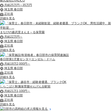
株式会社LITALICO
月給25万円～35万円
埼玉県 春日部
正社員
詳細を見る
「保育士」春日部市・未経験歓迎、経験者優遇、ブランクOK、男性活躍中、新
卒歓迎、...
まなびの森武里まんま～る保育園
月給22万円～
埼玉県 春日部
正社員
詳細を見る
「保育施設/有資格者」春日部市の保育関連施設
春日部第1児童センターエンゼル・ドーム
月給19万2,000円～
埼玉県 春日部
正社員
詳細を見る
「保育士」越谷市・経験者優遇、ブランクOK
しらこばと附属保育園せんげん台駅前
月給21万1,100円～
埼玉県 春日部
正社員
詳細を見る
春日部市の高時給の求人情報を見る