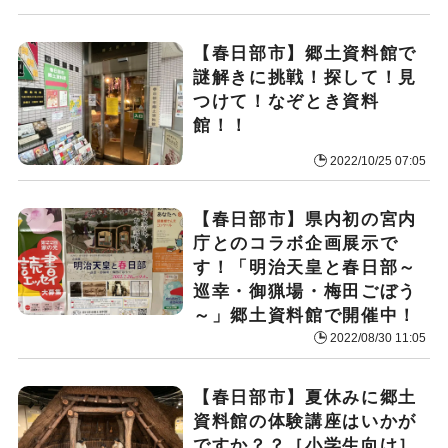
【春日部市】郷土資料館で
謎解きに挑戦！探して！見
つけて！なぞとき資料
館！！
2022/10/25 07:05
【春日部市】県内初の宮内
庁とのコラボ企画展示で
す！「明治天皇と春日部～
巡幸・御猟場・梅田ごぼう
～」郷土資料館で開催中！
2022/08/30 11:05
【春日部市】夏休みに郷土
資料館の体験講座はいかが
ですか？？［小学生向け］