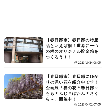
【春日部市】春日部の特産
品といえば桐！世界に一つ
の桐のオリジナル貯金箱を
つくろう！！
2023/10/24 08:05
【春日部市】春日部にゆか
りの深い花を紹介中です！
企画展「春の花＊春日部～
もも＊ふじ＊ぼたん＊さく
ら～」開催中！
2023/04/02 07:05