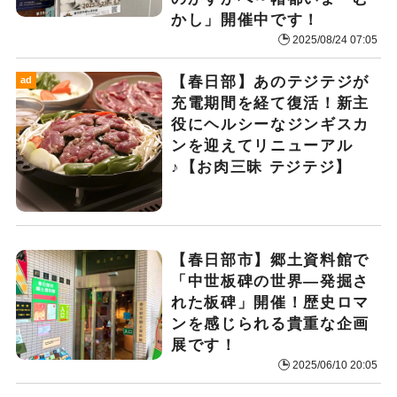
かし」開催中です！
2025/08/24 07:05
【春日部】あのテジテジが
ad
充電期間を経て復活！新主
役にヘルシーなジンギスカ
ンを迎えてリニューアル
♪【お肉三昧 テジテジ】
【春日部市】郷土資料館で
「中世板碑の世界―発掘さ
れた板碑」開催！歴史ロマ
ンを感じられる貴重な企画
展です！
2025/06/10 20:05