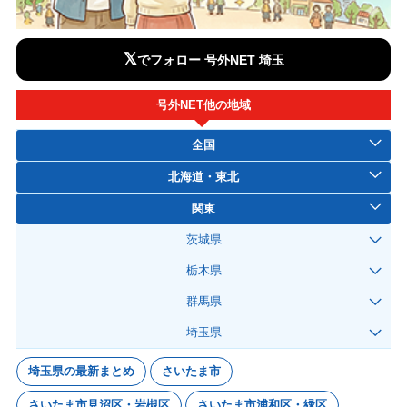
𝕏
でフォロー 号外NET 埼玉
号外NET他の地域
全国
北海道・東北
関東
茨城県
栃木県
群馬県
埼玉県
埼玉県の最新まとめ
さいたま市
さいたま市見沼区・岩槻区
さいたま市浦和区・緑区