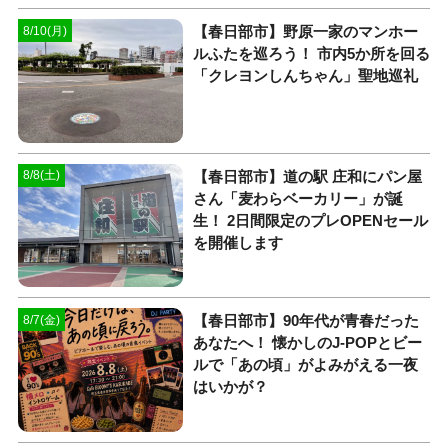
【春日部市】野原一家のマンホー
8/10(月)
ルふたを巡ろう！ 市内5か所を回る
「クレヨンしんちゃん」聖地巡礼
【春日部市】道の駅 庄和にパン屋
8/8(土)
さん「麦わらベーカリー」が誕
生！ 2日間限定のプレOPENセール
を開催します
【春日部市】90年代が青春だった
8/7(金)
あなたへ！ 懐かしのJ-POPとビー
ルで「あの頃」がよみがえる一夜
はいかが？