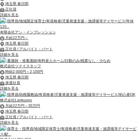
埼玉県 春日部
正社員
詳細を見る
指導員/地域限定保育士/有資格者/児童発達支援・放課後等デイサービス/年休
120...
有限会社アン・インプレッション
月給22万円～
埼玉県 春日部
正社員 / アルバイト・パート
詳細を見る
看護師・准看護師/有料老人ホーム/日勤のみ/残業なし・少なめ
株式会社ツクイスタッフ
時給2,000円～2,100円
埼玉県 春日部
派遣社員
詳細を見る
指導員/幼稚園教諭/有資格者/児童発達支援・放課後等デイサービス/初心者OK
株式会社Lankuuno
月給22万円～35万円
埼玉県 春日部
正社員 / アルバイト・パート
詳細を見る
保育士・指導員/地域限定保育士/有資格者/児童発達支援・放課後等デイサービ
ス/駅...