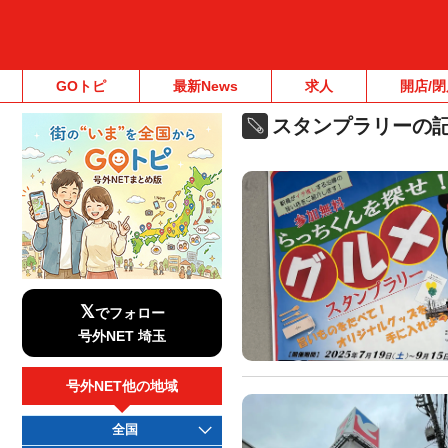
GOトピ
最新News
求人
開店/閉
スタンプラリーの
𝕏
でフォロー
号外NET 埼玉
号外NET他の地域
全国