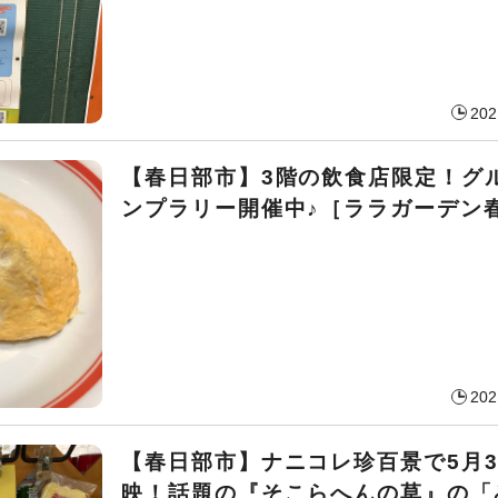
202
【春日部市】3階の飲食店限定！グ
ンプラリー開催中♪［ララガーデン
202
【春日部市】ナニコレ珍百景で5月3
映！話題の『そこらへんの草』の「