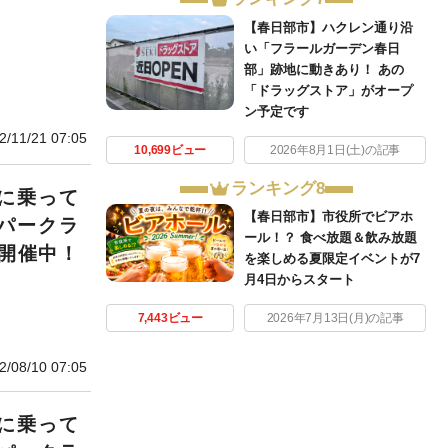
【春日部市】ハクレン通り沿
い「フラールガーデン春日
部」跡地に動きあり！ あの
「ドラッグストア」がオープ
ン予定です
2/11/21 07:05
10,699ビュー
2026年8月1日(土)の記事
ランキング8
に乗って
【春日部市】市役所でビアホ
パークラ
ール！？ 食べ放題＆飲み放題
2開催中！
を楽しめる夏限定イベントが7
月4日からスタート
7,443ビュー
2026年7月13日(月)の記事
2/08/10 07:05
に乗って