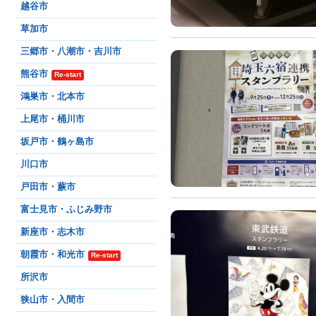
越谷市
草加市
三郷市・八潮市・吉川市
熊谷市
Re-start
鴻巣市・北本市
上尾市・桶川市
坂戸市・鶴ヶ島市
川口市
戸田市・蕨市
富士見市・ふじみ野市
新座市・志木市
朝霞市・和光市
Re-start
所沢市
狭山市・入間市