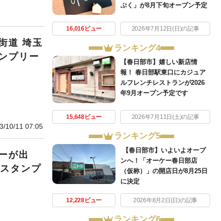
ぷく」が8月下旬オープン予定
16,016ビュー
2026年7月12日(日)の記事
街道 埼玉
ランキング4
ンプリー
【春日部市】嬉しい新店情
報！ 春日部駅東口にカジュア
ルフレンチレストランが2026
年9月オープン予定です
15,648ビュー
2026年7月11日(土)の記事
3/10/11 07:05
ランキング5
【春日部市】いよいよオープ
ーが出
ンへ！「オーケー春日部店
のスタンプ
（仮称）」の開店日が8月25日
に決定
12,228ビュー
2026年8月2日(日)の記事
ランキング6