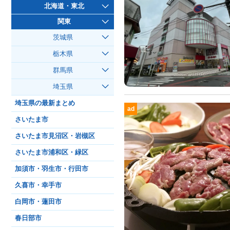
北海道・東北
関東
茨城県
栃木県
群馬県
埼玉県
埼玉県の最新まとめ
ad
さいたま市
さいたま市見沼区・岩槻区
さいたま市浦和区・緑区
加須市・羽生市・行田市
久喜市・幸手市
白岡市・蓮田市
春日部市