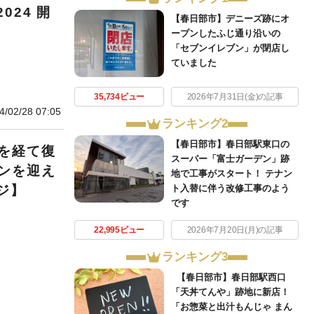
024 開
【春日部市】デニーズ跡にオ
ープンしたふじ通り沿いの
「セブンイレブン」が閉店し
ていました
35,734ビュー
2026年7月31日(金)の記事
4/02/28 07:05
ランキング2
【春日部市】春日部駅東口の
を経て復
スーパー「富士ガーデン」跡
ンを迎え
地で工事がスタート！ テナン
ト入替に伴う改修工事のよう
ジ】
です
22,995ビュー
2026年7月20日(月)の記事
ランキング3
【春日部市】春日部駅西口
「天丼てんや」跡地に新店！
「お惣菜と出汁もんじゃ まん