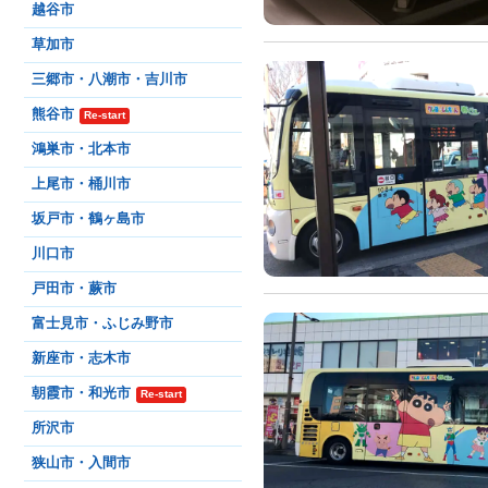
越谷市
草加市
三郷市・八潮市・吉川市
熊谷市
Re-start
鴻巣市・北本市
上尾市・桶川市
坂戸市・鶴ヶ島市
川口市
戸田市・蕨市
富士見市・ふじみ野市
新座市・志木市
朝霞市・和光市
Re-start
所沢市
狭山市・入間市