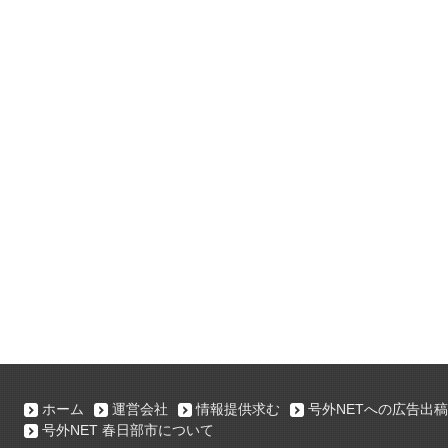
ホーム
運営会社
情報提供求む
号外NETへの広告出稿
号外NET 春日部市について