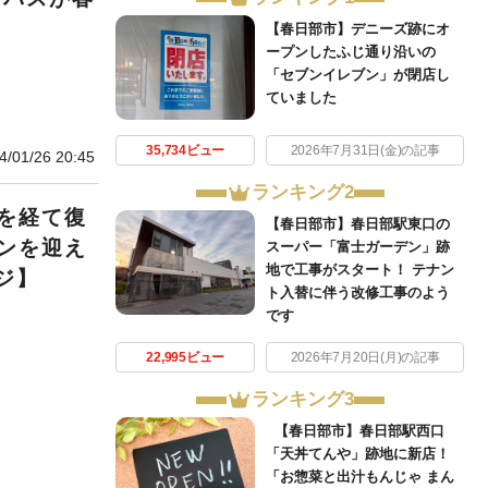
【春日部市】デニーズ跡にオ
ープンしたふじ通り沿いの
「セブンイレブン」が閉店し
ていました
35,734ビュー
2026年7月31日(金)の記事
4/01/26 20:45
ランキング2
を経て復
【春日部市】春日部駅東口の
ンを迎え
スーパー「富士ガーデン」跡
地で工事がスタート！ テナン
ジ】
ト入替に伴う改修工事のよう
です
22,995ビュー
2026年7月20日(月)の記事
ランキング3
【春日部市】春日部駅西口
「天丼てんや」跡地に新店！
「お惣菜と出汁もんじゃ まん