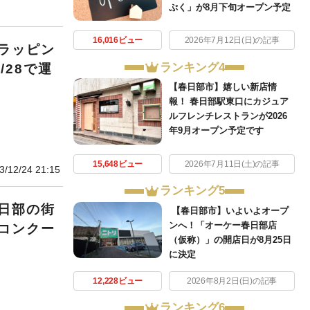
ぷく」が8月下旬オープン予定
16,016ビュー
2026年7月12日(日)の記事
ラッピン
ランキング4
/28で運
【春日部市】嬉しい新店情
報！ 春日部駅東口にカジュア
ルフレンチレストランが2026
年9月オープン予定です
15,648ビュー
2026年7月11日(土)の記事
3/12/24 21:15
ランキング5
日部の街
【春日部市】いよいよオープ
ンへ！「オーケー春日部店
コンクー
（仮称）」の開店日が8月25日
に決定
12,228ビュー
2026年8月2日(日)の記事
ランキング6