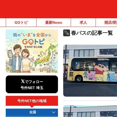
GOトピ
最新News
求人
開店/閉
春バスの記事一覧
𝕏
でフォロー
号外NET 埼玉
号外NET他の地域
全国