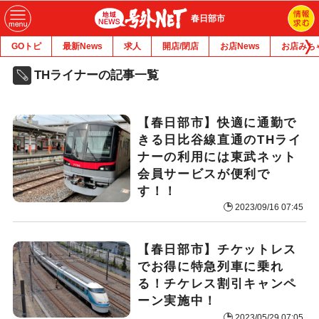
春日部市
GOトピ
最新News
求人
開店/閉店
お店News
お店みち
THライナーの記事一覧
【春日部市】快適に通勤で
きる日比谷線直通のTHライ
ナーの利用には東武ネット
会員サービスが便利で
す！！
2023/09/16 07:45
【春日部市】チケットレス
でお得に特急列車に乗れ
る！チケレス割引キャンペ
ーン実施中！
2023/05/29 07:05