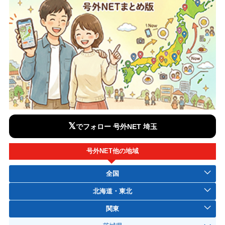
𝕏
でフォロー 号外NET 埼玉
号外NET他の地域
全国
北海道・東北
関東