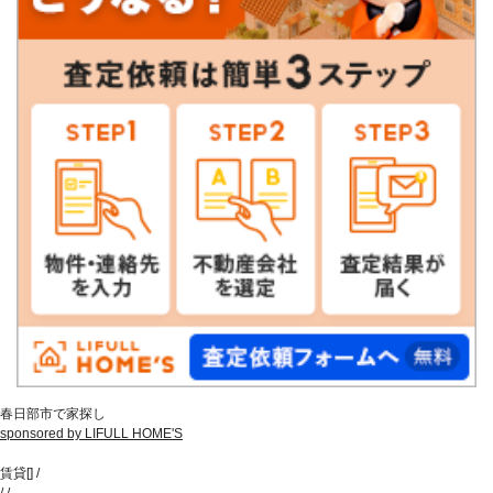
春日部市で家探し
sponsored by LIFULL HOME'S
賃貸
[
]
/
/
/