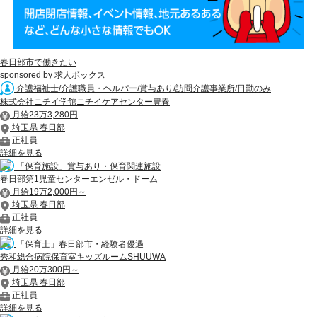
春日部市で働きたい
sponsored by 求人ボックス
介護福祉士/介護職員・ヘルパー/賞与あり/訪問介護事業所/日勤のみ
株式会社ニチイ学館ニチイケアセンター豊春
月給23万3,280円
埼玉県 春日部
正社員
詳細を見る
「保育施設」賞与あり・保育関連施設
春日部第1児童センターエンゼル・ドーム
月給19万2,000円～
埼玉県 春日部
正社員
詳細を見る
「保育士」春日部市・経験者優遇
秀和総合病院保育室キッズルームSHUUWA
月給20万300円～
埼玉県 春日部
正社員
詳細を見る