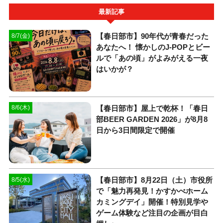
最新記事
【春日部市】90年代が青春だった
8/7(金)
あなたへ！ 懐かしのJ-POPとビー
ルで「あの頃」がよみがえる一夜
はいかが？
【春日部市】屋上で乾杯！「春日
8/6(木)
部BEER GARDEN 2026」が8月8
日から3日間限定で開催
【春日部市】8月22日（土）市役所
8/5(水)
で「魅力再発見！かすかべホーム
カミングデイ」開催！特別見学や
ゲーム体験など注目の企画が目白