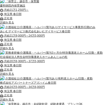
「保育士」越谷市・保育園
慶和病院内保育施設
月給21万1,250円～
埼玉県 春日部
正社員
詳細を見る
介護福祉士/介護職員・ヘルパー/賞与あり/デイサービス事業所/日勤のみ
あいむデイサービス株式会社あいむデイサービス春日部
月給21万9,000円～24万5,000円
埼玉県 春日部
正社員
詳細を見る
実務者研修/介護職員・ヘルパー/賞与3ヶ月分/特別養護老人ホーム/日勤・夜勤
社会福祉法人悠生会特別養護老人ホームあんじゅの杜
月給20万6,300円～37万5,300円
埼玉県 春日部
正社員
詳細を見る
介護福祉士/介護職員・ヘルパー/賞与あり/有料老人ホーム/日勤・夜勤
株式会社アズパートナーズアズハイム春日部
月給24万5,000円～34万6,000円
埼玉県 春日部
正社員
詳細を見る
「保育教諭」越谷市・未経験歓迎、経験者優遇、ブランクOK