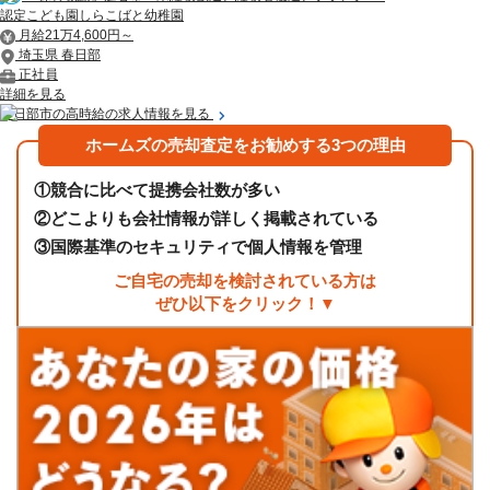
認定こども園しらこばと幼稚園
月給21万4,600円～
埼玉県 春日部
正社員
詳細を見る
春日部市の高時給の求人情報を見る
ホームズの売却査定をお勧めする3つの理由
①
競合に比べて提携会社数が多い
②
どこよりも会社情報が詳しく掲載されている
③
国際基準のセキュリティで個人情報を管理
ご自宅の売却を検討されている方は
ぜひ以下をクリック！▼