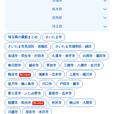
茨城県
栃木県
群馬県
埼玉県
埼玉県の最新まとめ
さいたま市
さいたま市見沼区・岩槻区
さいたま市浦和区・緑区
加須市・羽生市・行田市
久喜市・幸手市
白岡市・蓮田市
春日部市
越谷市
草加市
三郷市・八潮市・吉川市
熊谷市
鴻巣市・北本市
上尾市・桶川市
Re-start
坂戸市・鶴ヶ島市
川口市
戸田市・蕨市
富士見市・ふじみ野市
新座市・志木市
朝霞市・和光市
所沢市
狭山市・入間市
Re-start
川越市
深谷市・本庄市