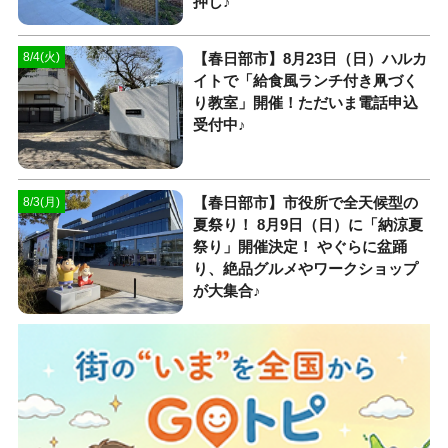
押し♪
【春日部市】8月23日（日）ハルカ
8/4(火)
イトで「給食風ランチ付き凧づく
り教室」開催！ただいま電話申込
受付中♪
【春日部市】市役所で全天候型の
8/3(月)
夏祭り！ 8月9日（日）に「納涼夏
祭り」開催決定！ やぐらに盆踊
り、絶品グルメやワークショップ
が大集合♪