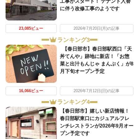
工事がスタート！ テナント入替
に伴う改修工事のようです
23,085ビュー
2026年7月20日(月)の記事
ランキング3
【春日部市】春日部駅西口「天
丼てんや」跡地に新店！「お惣
菜と出汁もんじゃ まんぷく」が8
月下旬オープン予定
16,066ビュー
2026年7月12日(日)の記事
ランキング4
【春日部市】嬉しい新店情報！
春日部駅東口にカジュアルフレ
ンチレストランが2026年9月オー
プン予定です