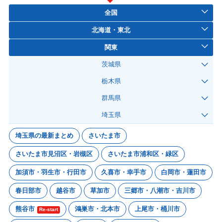
全国
北海道・東北
関東
茨城県
栃木県
群馬県
埼玉県
埼玉県の最新まとめ
さいたま市
さいたま市見沼区・岩槻区
さいたま市浦和区・緑区
加須市・羽生市・行田市
久喜市・幸手市
白岡市・蓮田市
春日部市
越谷市
草加市
三郷市・八潮市・吉川市
熊谷市
鴻巣市・北本市
上尾市・桶川市
Re-start