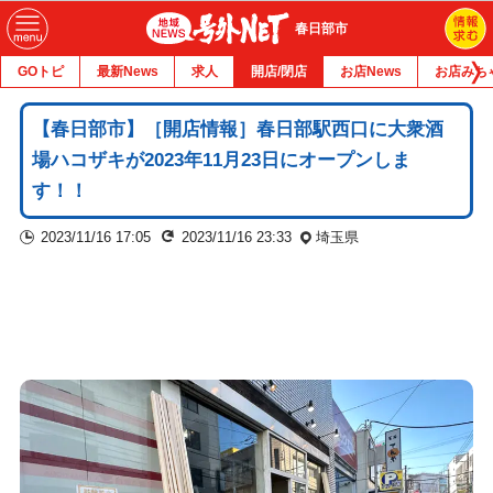
春日部市
GOトピ
最新News
求人
開店/閉店
お店News
お店みち
【春日部市】［開店情報］春日部駅西口に大衆酒
場ハコザキが2023年11月23日にオープンしま
す！！
2023/11/16 17:05
2023/11/16 23:33
埼玉県