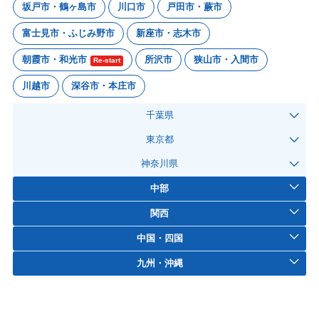
坂戸市・鶴ヶ島市
川口市
戸田市・蕨市
富士見市・ふじみ野市
新座市・志木市
朝霞市・和光市
所沢市
狭山市・入間市
Re-start
川越市
深谷市・本庄市
千葉県
東京都
神奈川県
中部
関西
中国・四国
九州・沖縄