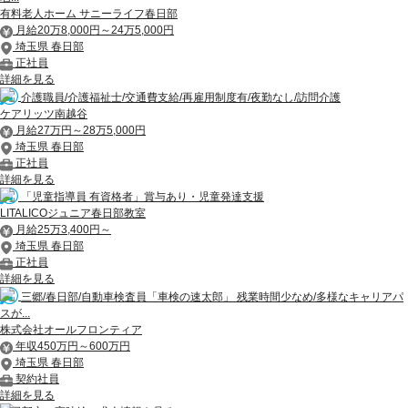
有料老人ホーム サニーライフ春日部
月給20万8,000円～24万5,000円
埼玉県 春日部
正社員
詳細を見る
介護職員/介護福祉士/交通費支給/再雇用制度有/夜勤なし/訪問介護
ケアリッツ南越谷
月給27万円～28万5,000円
埼玉県 春日部
正社員
詳細を見る
「児童指導員 有資格者」賞与あり・児童発達支援
LITALICOジュニア春日部教室
月給25万3,400円～
埼玉県 春日部
正社員
詳細を見る
三郷/春日部/自動車検査員「車検の速太郎」 残業時間少なめ/多様なキャリアパ
スが...
株式会社オールフロンティア
年収450万円～600万円
埼玉県 春日部
契約社員
詳細を見る