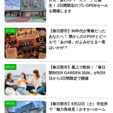
生！ 2日間限定のプレOPENセール
を開催します
【春日部市】90年代が青春だった
8/7(金)
あなたへ！ 懐かしのJ-POPとビー
ルで「あの頃」がよみがえる一夜
はいかが？
【春日部市】屋上で乾杯！「春日
8/6(木)
部BEER GARDEN 2026」が8月8
日から3日間限定で開催
【春日部市】8月22日（土）市役所
8/5(水)
で「魅力再発見！かすかべホーム