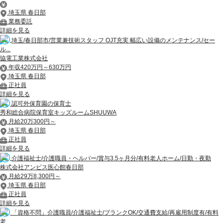
埼玉県 春日部
業務委託
詳細を見る
埼玉/春日部市/営業兼技術スタッフ OJT充実 幅広い設備のメンテナンス/セー
ル...
協電工業株式会社
年収420万円～630万円
埼玉県 春日部
正社員
詳細を見る
認可外保育園の保育士
秀和総合病院保育室キッズルームSHUUWA
月給20万300円～
埼玉県 春日部
正社員
詳細を見る
介護福祉士/介護職員・ヘルパー/賞与3.5ヶ月分/有料老人ホーム/日勤・夜勤
株式会社アンビス医心館春日部
月給29万8,300円～
埼玉県 春日部
正社員
詳細を見る
「資格不問」介護職員/介護福祉士/ブランクOK/交通費支給/再雇用制度有/有料
老...