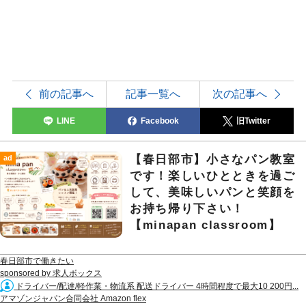
前の記事へ
記事一覧へ
次の記事へ
LINE
Facebook
旧Twitter
【春日部市】小さなパン教室
ad
です！楽しいひとときを過ご
して、美味しいパンと笑顔を
お持ち帰り下さい！
【minapan classroom】
春日部市で働きたい
sponsored by 求人ボックス
ドライバー/配達/軽作業・物流系 配送ドライバー 4時間程度で最大10 200円...
アマゾンジャパン合同会社 Amazon flex