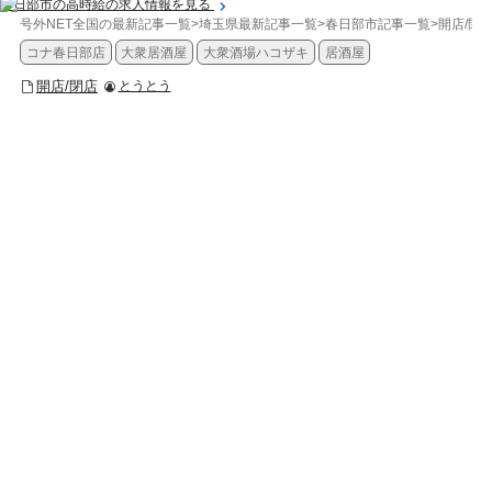
春日部市の高時給の求人情報を見る
号外NET全国の最新記事一覧
>
埼玉県最新記事一覧
>
春日部市記事一覧
>
開店/閉
コナ春日部店
大衆居酒屋
大衆酒場ハコザキ
居酒屋
開店/閉店
とうとう