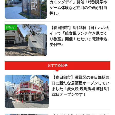
カミングデイ」開催！特別見学や
ゲーム体験など注目の企画が目白
押し♪
【春日部市】8月23日（日）ハルカ
8/4(火)
イトで「給食風ランチ付き凧づく
り教室」開催！ただいま電話申込
受付中♪
おすすめ記事
【春日部市】激戦区の春日部駅西
口に新たな居酒屋オープンしてい
ました！炭火焼 焼鳥酒場 虜は5月
22日オープンです！