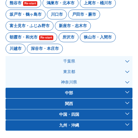
熊谷市
鴻巣市・北本市
上尾市・桶川市
Re-start
坂戸市・鶴ヶ島市
川口市
戸田市・蕨市
富士見市・ふじみ野市
新座市・志木市
朝霞市・和光市
所沢市
狭山市・入間市
Re-start
川越市
深谷市・本庄市
千葉県
東京都
神奈川県
中部
関西
中国・四国
九州・沖縄