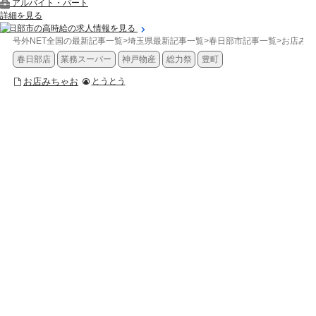
アルバイト・パート
詳細を見る
春日部市の高時給の求人情報を見る
号外NET全国の最新記事一覧
>
埼玉県最新記事一覧
>
春日部市記事一覧
>
お店みち
春日部店
業務スーパー
神戸物産
総力祭
豊町
お店みちゃお
とうとう