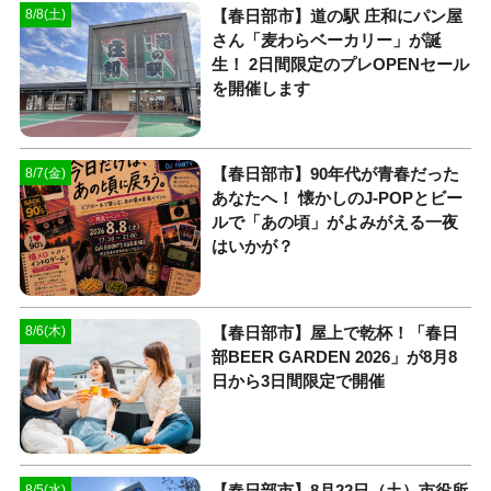
【春日部市】道の駅 庄和にパン屋
8/8(土)
さん「麦わらベーカリー」が誕
生！ 2日間限定のプレOPENセール
を開催します
【春日部市】90年代が青春だった
8/7(金)
あなたへ！ 懐かしのJ-POPとビー
ルで「あの頃」がよみがえる一夜
はいかが？
【春日部市】屋上で乾杯！「春日
8/6(木)
部BEER GARDEN 2026」が8月8
日から3日間限定で開催
【春日部市】8月22日（土）市役所
8/5(水)