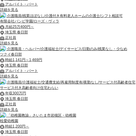
アルバイト・パート
詳細を見る
介護職員/残業ほぼなし/介護付き有料老人ホームの介護士/シフト相談可
有限会社バンビ学園/ローズ・ヴィラ
月給25万400円～
埼玉県 春日部
正社員
詳細を見る
介護職員・ヘルパー/介護福祉士/デイサービス/日勤のみ/残業なし・少なめ
ツクイ春日部
時給1,141円～1,469円
埼玉県 春日部
アルバイト・パート
詳細を見る
介護職員/介護福祉士/交通費支給/再雇用制度有/夜勤なし/サービス付高齢者住宅
サービス付き高齢者向け住宅わらい
年収300万円
埼玉県 春日部
正社員
詳細を見る
「幼稚園教諭」さいたま市岩槻区・幼稚園
桂愛幼稚園
時給1,200円～
埼玉県 春日部