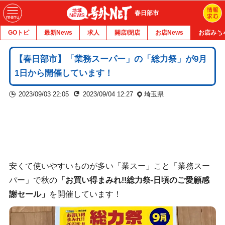
春日部市
GOトピ
最新News
求人
開店/閉店
お店News
お店みち
【春日部市】「業務スーパー」の「総力祭」が9月
1日から開催しています！
2023/09/03 22:05
2023/09/04 12:27
埼玉県
安くて使いやすいものが多い「業スー」こと「業務スー
パー」で秋の
「お買い得まみれ!!総力祭-日頃のご愛顧感
謝セール」
を開催しています！