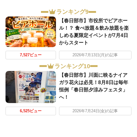
ランキング9
【春日部市】市役所でビアホー
ル！？ 食べ放題＆飲み放題を楽
しめる夏限定イベントが7月4日
からスタート
7,527ビュー
2026年7月13日(月)の記事
ランキング10
【春日部市】川面に映るナイア
ガラ花火は必見！8月8日は毎年
恒例「春日部夕涼みフェスタ」
へ！
6,525ビュー
2026年7月24日(金)の記事