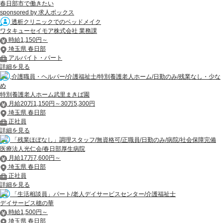
春日部市で働きたい
sponsored by 求人ボックス
透析クリニックでのベッドメイク
ワタキューセイモア株式会社 業務課
時給1,150円～
埼玉県 春日部
アルバイト・パート
詳細を見る
介護職員・ヘルパー/介護福祉士/特別養護老人ホーム/日勤のみ/残業なし・少な
め
特別養護老人ホーム武里まきば園
月給20万1,150円～30万5,300円
埼玉県 春日部
正社員
詳細を見る
「残業ほぼなし」調理スタッフ/無資格可/正職員/日勤のみ/病院/社会保障完備
医療法人光仁会/春日部厚生病院
月給17万7,600円～
埼玉県 春日部
正社員
詳細を見る
「生活相談員」パート/老人デイサービスセンター/介護福祉士
デイサービス穂の華
時給1,500円～
埼玉県 春日部