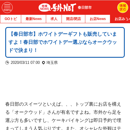
春日部市
GOトピ
最新News
求人
開店/閉店
お店News
お店みち
【春日部市】ホワイトデーギフトも販売していま
すよ！春日部でホワイトデー選ぶならオークウッ
ドで決まり！
2020/03/11 07:00
埼玉県
春日部のスイーツといえば、、、トップ裏にお店を構え
る「オークウッド」さんが有名ですよね。市外から足を
運ぶ方も多いですし、ケーキバイキングは即日予約で埋
まってしまう人気ぶりです。また、オシャレな外観はテ