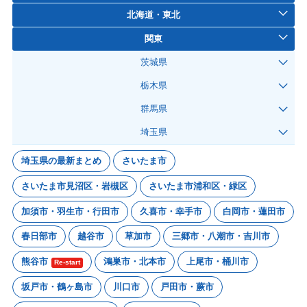
北海道・東北
関東
茨城県
栃木県
群馬県
埼玉県
埼玉県の最新まとめ
さいたま市
さいたま市見沼区・岩槻区
さいたま市浦和区・緑区
加須市・羽生市・行田市
久喜市・幸手市
白岡市・蓮田市
春日部市
越谷市
草加市
三郷市・八潮市・吉川市
熊谷市
鴻巣市・北本市
上尾市・桶川市
Re-start
坂戸市・鶴ヶ島市
川口市
戸田市・蕨市