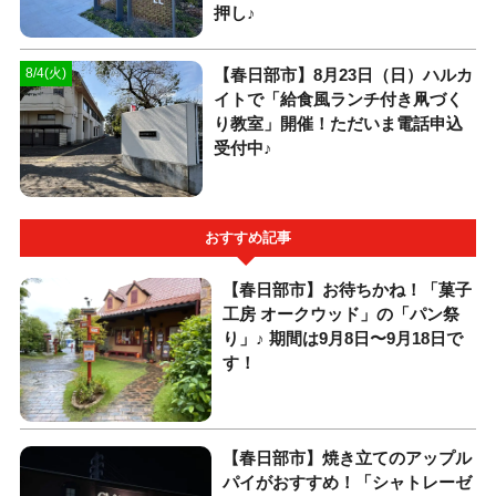
押し♪
【春日部市】8月23日（日）ハルカ
8/4(火)
イトで「給食風ランチ付き凧づく
り教室」開催！ただいま電話申込
受付中♪
おすすめ記事
【春日部市】お待ちかね！「菓子
工房 オークウッド」の「パン祭
り」♪ 期間は9月8日〜9月18日で
す！
【春日部市】焼き立てのアップル
パイがおすすめ！「シャトレーゼ