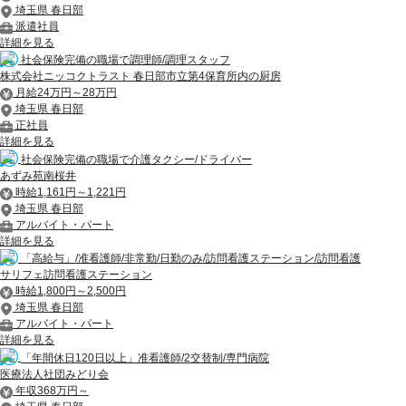
埼玉県 春日部
派遣社員
詳細を見る
社会保険完備の職場で調理師/調理スタッフ
株式会社ニッコクトラスト 春日部市立第4保育所内の厨房
月給24万円～28万円
埼玉県 春日部
正社員
詳細を見る
社会保険完備の職場で介護タクシー/ドライバー
あずみ苑南桜井
時給1,161円～1,221円
埼玉県 春日部
アルバイト・パート
詳細を見る
「高給与」/准看護師/非常勤/日勤のみ/訪問看護ステーション/訪問看護
サリフェ訪問看護ステーション
時給1,800円～2,500円
埼玉県 春日部
アルバイト・パート
詳細を見る
「年間休日120日以上」准看護師/2交替制/専門病院
医療法人社団みどり会
年収368万円～