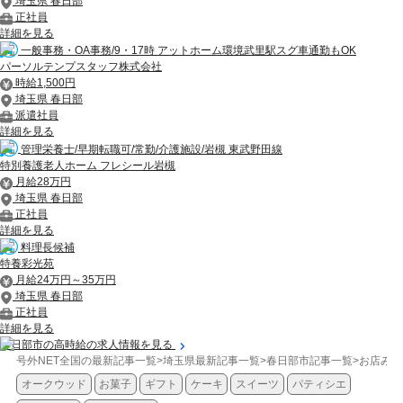
埼玉県 春日部
正社員
詳細を見る
一般事務・OA事務/9・17時 アットホーム環境武里駅スグ車通勤もOK
パーソルテンプスタッフ株式会社
時給1,500円
埼玉県 春日部
派遣社員
詳細を見る
管理栄養士/早期転職可/常勤/介護施設/岩槻 東武野田線
特別養護老人ホーム フレシール岩槻
月給28万円
埼玉県 春日部
正社員
詳細を見る
料理長候補
特養彩光苑
月給24万円～35万円
埼玉県 春日部
正社員
詳細を見る
春日部市の高時給の求人情報を見る
号外NET全国の最新記事一覧
>
埼玉県最新記事一覧
>
春日部市記事一覧
>
お店みち
オークウッド
お菓子
ギフト
ケーキ
スイーツ
パティシエ