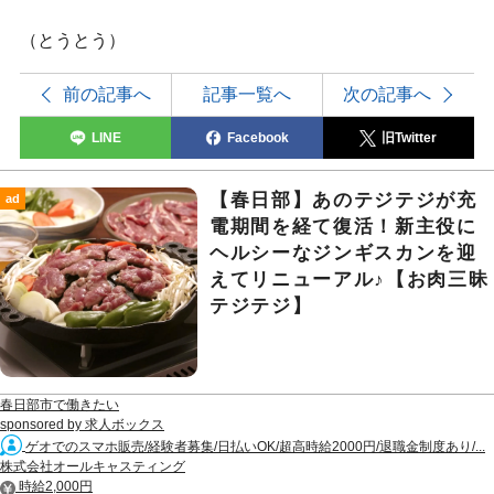
（とうとう）
前の記事へ
記事一覧へ
次の記事へ
LINE
Facebook
旧Twitter
【春日部】あのテジテジが充
ad
電期間を経て復活！新主役に
ヘルシーなジンギスカンを迎
えてリニューアル♪【お肉三昧
テジテジ】
春日部市で働きたい
sponsored by 求人ボックス
ゲオでのスマホ販売/経験者募集/日払いOK/超高時給2000円/退職金制度あり/...
株式会社オールキャスティング
時給2,000円