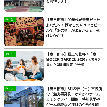
を開催します
【春日部市】90年代が青春だった
8/7(金)
あなたへ！ 懐かしのJ-POPとビー
ルで「あの頃」がよみがえる一夜
はいかが？
【春日部市】屋上で乾杯！「春日
8/6(木)
部BEER GARDEN 2026」が8月8
日から3日間限定で開催
【春日部市】8月22日（土）市役所
8/5(水)
で「魅力再発見！かすかべホーム
カミングデイ」開催！特別見学や
ゲーム体験など注目の企画が目白