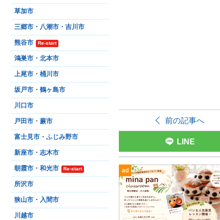
草加市
三郷市・八潮市・吉川市
熊谷市
Re-start
鴻巣市・北本市
上尾市・桶川市
坂戸市・鶴ヶ島市
川口市
前の記事へ
戸田市・蕨市
富士見市・ふじみ野市
LINE
新座市・志木市
朝霞市・和光市
Re-start
ad
所沢市
狭山市・入間市
川越市