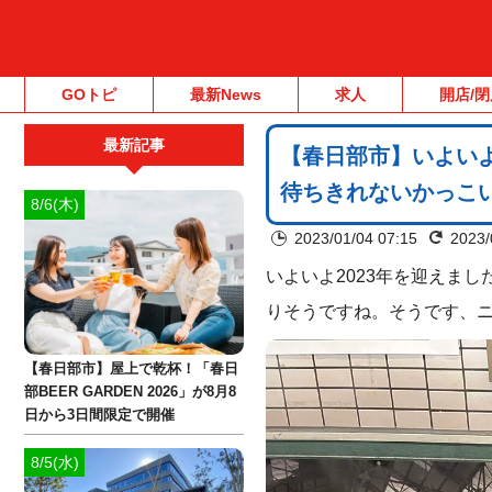
GOトピ
最新News
求人
開店/閉
最新記事
【春日部市】いよいよS
待ちきれないかっこ
8/6(木)
2023/01/04 07:15
2023/
いよいよ2023年を迎えまし
りそうですね。そうです、ニ
【春日部市】屋上で乾杯！「春日
部BEER GARDEN 2026」が8月8
日から3日間限定で開催
8/5(水)