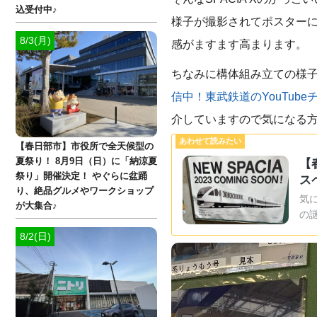
込受付中♪
様子が撮影されてポスター
8/3(月)
感がますます高まります。
ちなみに構体組み立ての様子は
信中！東武鉄道のYouTu
介していますので気になる
【春日部市】市役所で全天候型の
夏祭り！ 8月9日（日）に「納涼夏
【
祭り」開催決定！ やぐらに盆踊
ス
り、絶品グルメやワークショップ
気
が大集合♪
の
8/2(日)