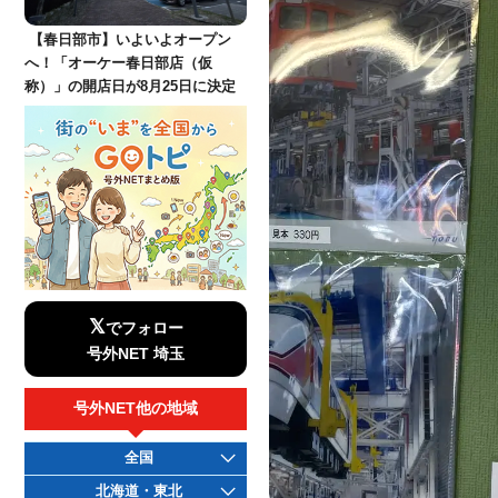
【春日部市】いよいよオープン
へ！「オーケー春日部店（仮
称）」の開店日が8月25日に決定
𝕏
でフォロー
号外NET 埼玉
号外NET他の地域
全国
北海道・東北