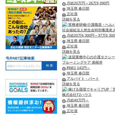
月給20万円～26万9,390円
埼玉県 春日部
正社員
詳細を見る
実務者研修/介護職員・ヘルパ
社会福祉法人悠生会特別養護老
月給20万6,300円～37万5,30
埼玉県 春日部
正社員
詳細を見る
送迎業務中心の介護タクシー
号外NET記事検索
ブルーミングケア 南桜井
時給1,141円～
埼玉県 春日部
アルバイト・パート
詳細を見る
稼げる環境でキャリアUP「営
株式会社T2ハウス
月給40万円～
埼玉県 春日部
正社員