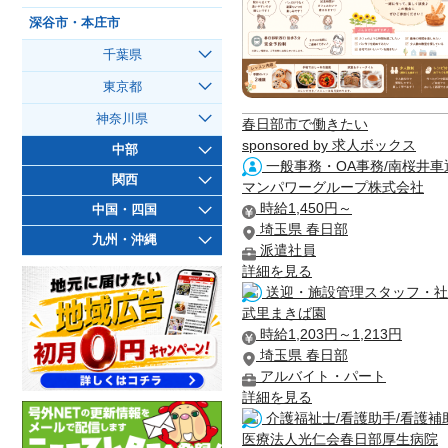
深谷市・本庄市
千葉県
東京都
神奈川県
春日部市で働きたい
sponsored by 求人ボックス
中部
一般事務・OA事務/南桜井車
関西
マンパワーグループ株式会社
時給1,450円～
中国・四国
埼玉県 春日部
九州・沖縄
派遣社員
詳細を見る
送迎・施設管理スタッフ・社
武里まきば園
時給1,203円～1,213円
埼玉県 春日部
アルバイト・パート
詳細を見る
介護福祉士/看護助手/看護補助
医療法人光仁会春日部厚生病院