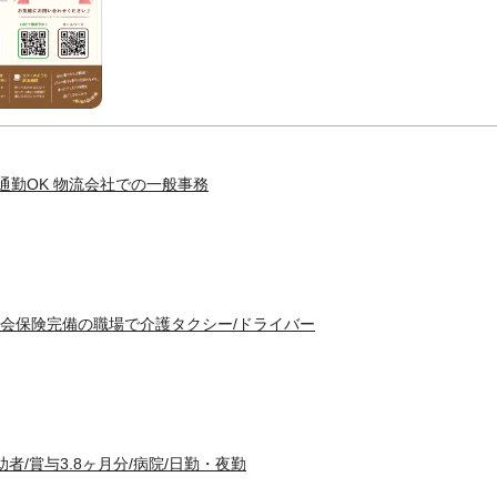
通勤OK 物流会社での一般事務
会保険完備の職場で介護タクシー/ドライバー
者/賞与3.8ヶ月分/病院/日勤・夜勤