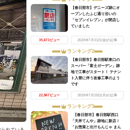
【春日部市】デニーズ跡にオ
ープンしたふじ通り沿いの
「セブンイレブン」が閉店し
ていました
35,673ビュー
2026年7月31日(金)の記事
ランキング2
【春日部市】春日部駅東口の
スーパー「富士ガーデン」跡
地で工事がスタート！ テナン
ト入替に伴う改修工事のよう
です
22,967ビュー
2026年7月20日(月)の記事
ランキング3
【春日部市】春日部駅西口
「天丼てんや」跡地に新店！
「お惣菜と出汁もんじゃ まん
が作られている