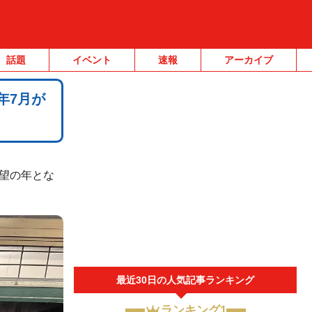
話題
イベント
速報
アーカイブ
年7月が
待望の年とな
最近30日の人気記事ランキング
ランキング1