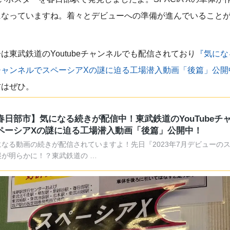
になっていますね。着々とデビューへの準備が進んでいること
東武鉄道のYoutubeチャンネルでも配信されており
『気にな
beチャンネルでスペーシアXの謎に迫る工場潜入動画「後篇」公
方はぜひ。
春日部市】気になる続きが配信中！東武鉄道のYouTubeチ
ペーシアXの謎に迫る工場潜入動画「後篇」公開中！
になる動画の続きが配信されていますよ！先日『2023年7月デビューの
謎が明らかに！？東武鉄道の …