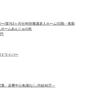
ー/賞与3ヶ月分/特別養護老人ホーム/日勤・夜勤
人ホームあんじゅの杜
0円
/ドライバー
業」反響中心/転勤なし/月給40万～