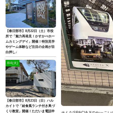
【春日部市】8月22日（土）市役
所で「魅力再発見！かすかべホー
ムカミングデイ」開催！特別見学
やゲーム体験など注目の企画が目
白押し♪
8/4(火)
【春日部市】8月23日（日）ハル
カイトで「給食風ランチ付き凧づ
くり教室」開催！ただいま電話申
そんなSPACIA Xのかっ