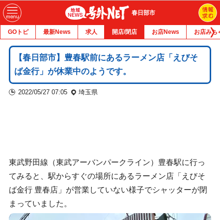
春日部市
GOトピ
最新News
求人
開店/閉店
お店News
お店みち
【春日部市】豊春駅前にあるラーメン店「えびそ
ば金行」が休業中のようです。
2022/05/27 07:05
埼玉県
東武野田線（東武アーバンパークライン）豊春駅に行っ
てみると、駅からすぐの場所にあるラーメン店「えびそ
ば金行 豊春店」が営業していない様子でシャッターが閉
まっていました。