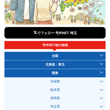
𝕏
でフォロー 号外NET 埼玉
号外NET他の地域
全国
北海道・東北
関東
茨城県
栃木県
群馬県
埼玉県