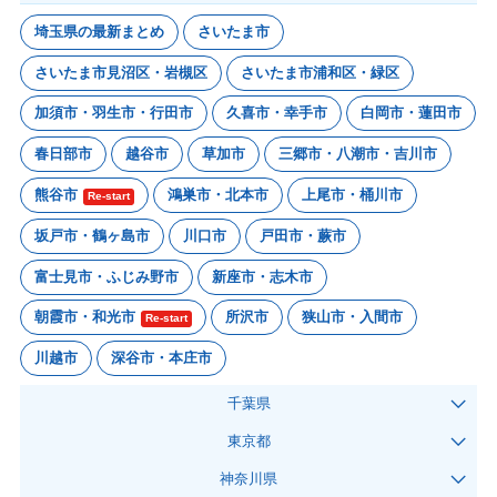
埼玉県の最新まとめ
さいたま市
さいたま市見沼区・岩槻区
さいたま市浦和区・緑区
加須市・羽生市・行田市
久喜市・幸手市
白岡市・蓮田市
春日部市
越谷市
草加市
三郷市・八潮市・吉川市
熊谷市
鴻巣市・北本市
上尾市・桶川市
Re-start
坂戸市・鶴ヶ島市
川口市
戸田市・蕨市
富士見市・ふじみ野市
新座市・志木市
朝霞市・和光市
所沢市
狭山市・入間市
Re-start
川越市
深谷市・本庄市
千葉県
東京都
神奈川県