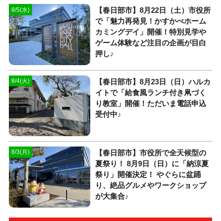
【春日部市】8月22日（土）市役所
8/5(水)
で「魅力再発見！かすかべホーム
カミングデイ」開催！特別見学や
ゲーム体験など注目の企画が目白
押し♪
【春日部市】8月23日（日）ハルカ
8/4(火)
イトで「給食風ランチ付き凧づく
り教室」開催！ただいま電話申込
受付中♪
【春日部市】市役所で全天候型の
8/3(月)
夏祭り！ 8月9日（日）に「納涼夏
祭り」開催決定！ やぐらに盆踊
り、絶品グルメやワークショップ
が大集合♪