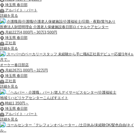
埼玉県 春日部
アルバイト・パート
詳細を見る
介護職員/介護職/介護老人保健施設/介護福祉士/日勤・夜勤/賞与あり
医療法人財団明理会 介護老人保健施設春日部ロイヤルケアセンター
月給22万4,000円～30万3,500円
埼玉県 春日部
正社員
詳細を見る
スーパーのベーカリースタッフ 未経験から手に職&正社員デビュー応援!1年4ヵ
月で...
オーケー春日部店
月給26万1,000円～32万円
埼玉県 春日部
正社員
詳細を見る
「ヘルパー・介護職」パート/老人デイサービスセンター/介護福祉士
地域リハビリケアセンターこんぱすエイト
時給1,350円～
埼玉県 春日部
アルバイト・パート
詳細を見る
コールセンター「テレフォンオペレーター」/土日休み/未経験OK/髪色自由/ネイ
ル...