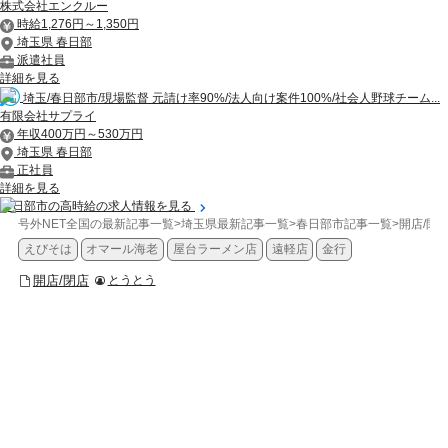
株式会社エンクルー
時給1,276円～1,350円
埼玉県 春日部
派遣社員
詳細を見る
埼玉/春日部市/現場監督 元請け率90%/法人向け案件100%/社会人野球チーム...
有限会社サプライ
年収400万円～530万円
埼玉県 春日部
正社員
詳細を見る
春日部市の高時給の求人情報を見る
号外NET全国の最新記事一覧
>
埼玉県最新記事一覧
>
春日部市記事一覧
>
開店/閉
えびそは
オマール海老
屋台ラーメン店
遠軽店
金行
開店/閉店
とうとう