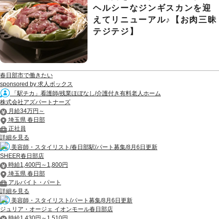
ヘルシーなジンギスカンを迎
えてリニューアル♪【お肉三昧
テジテジ】
春日部市で働きたい
sponsored by 求人ボックス
「駅チカ」看護師/残業ほぼなし/介護付き有料老人ホーム
株式会社アズパートナーズ
月給34万円～
埼玉県 春日部
正社員
詳細を見る
美容師・スタイリスト/春日部駅/パート募集/8月6日更新
SHEER春日部店
時給1,400円～1,800円
埼玉県 春日部
アルバイト・パート
詳細を見る
美容師・スタイリスト/パート募集/8月6日更新
ジュリア・オージェ イオンモール春日部店
時給1,430円～1,510円