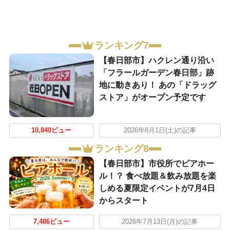
ランキング7
【春日部市】ハクレン通り沿い
「フラールガーデン春日部」跡
地に動きあり！ あの「ドラッグ
ストア」がオープン予定です
10,840ビュー
2026年8月1日(土)の記事
ランキング8
【春日部市】市役所でビアホー
ル！？ 食べ放題＆飲み放題を楽
しめる夏限定イベントが7月4日
からスタート
7,486ビュー
2026年7月13日(月)の記事