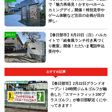
で「魅力再発見！かすかべホーム
カミングデイ」開催！特別見学や
ゲーム体験など注目の企画が目白
押し♪
【春日部市】8月23日（日）ハルカ
8/4(火)
イトで「給食風ランチ付き凧づく
り教室」開催！ただいま電話申込
受付中♪
おすすめ記事
【春日部市】2月22日グランドオ
ープン！24時間ジム＆ゴルフが融
合した「スマートフィット100プ
ラスゴルフ」が春日部駅近くにや
ってきます！