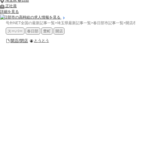
埼玉県 春日部
正社員
詳細を見る
春日部市の高時給の求人情報を見る
号外NET全国の最新記事一覧
>
埼玉県最新記事一覧
>
春日部市記事一覧
>
開店/閉
スーパー
春日部
豊町
開店
開店/閉店
とうとう