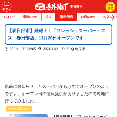
春日部市
GOトピ
最新News
求人
開店/閉店
お店News
お店みち
【春日部市】続報！！「フレッシュスーパー・エ
ス 春日部店」11月20日オープンです♪
2021/11/19 08:05
2021/11/21 09:36
埼玉県
以前にお知らせしたスーパーがもうすぐオープンのよう
ですよ。オープン日の情報提供がありましたので現地に
行ってみました。
【春日部市】「フレッシュスーパ