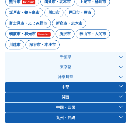
熊谷市
鴻巣市・北本市
上尾市・桶川市
Re-start
坂戸市・鶴ヶ島市
川口市
戸田市・蕨市
富士見市・ふじみ野市
新座市・志木市
朝霞市・和光市
所沢市
狭山市・入間市
Re-start
川越市
深谷市・本庄市
千葉県
東京都
神奈川県
中部
関西
中国・四国
九州・沖縄