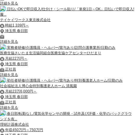
詳細を見る
日払いOKで即日収入/仕分け・シール貼り/「単発1日～OK」日払いで即日収入!
履...
テイケイワークス東京株式会社
時給1,339円～
埼玉県 春日部
詳細を見る
実務者研修/介護職員・ヘルパー/賞与あり/訪問介護事業所/日勤のみ
医療生協さいたま生活協同組合医療生協ケアセンターひだまり
月給22万円～
埼玉県 春日部
正社員
詳細を見る
初任者研修/介護職員・ヘルパー/賞与あり/特別養護老人ホーム/日勤のみ
社会福祉法人博心会特別養護老人ホーム 清風園
月給23万6,000円～
埼玉県 春日部
正社員
詳細を見る
春日部/転勤なし/電気化学センサの開発・試作及び評価・化学のバックグラウ
ンドを有...
理研計器株式会社
年収450万円～750万円