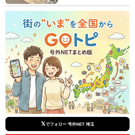
𝕏
でフォロー 号外NET 埼玉