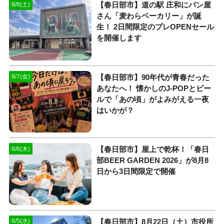
【春日部市】道の駅 庄和にパン屋
8/8(土)
さん「麦わらベーカリー」が誕
生！ 2日間限定のプレOPENセール
を開催します
【春日部市】90年代が青春だった
8/7(金)
あなたへ！ 懐かしのJ-POPとビー
ルで「あの頃」がよみがえる一夜
はいかが？
【春日部市】屋上で乾杯！「春日
8/6(木)
部BEER GARDEN 2026」が8月8
日から3日間限定で開催
【春日部市】8月22日（土）市役所
8/5(水)