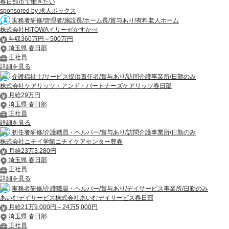
春日部市で働きたい
sponsored by 求人ボックス
実務者研修/管理者/施設長/ホーム長/賞与あり/有料老人ホーム
株式会社HITOWAイリーゼかすかべ
年収360万円～500万円
埼玉県 春日部
正社員
詳細を見る
介護福祉士/サービス提供責任者/賞与あり/訪問介護事業所/日勤のみ
株式会社ケアリッツ・アンド・パートナーズケアリッツ春日部
月給29万円
埼玉県 春日部
正社員
詳細を見る
初任者研修/介護職員・ヘルパー/賞与あり/訪問介護事業所/日勤のみ
株式会社ニチイ学館ニチイケアセンター豊春
月給23万3,280円
埼玉県 春日部
正社員
詳細を見る
実務者研修/介護職員・ヘルパー/賞与あり/デイサービス事業所/日勤のみ
あいむデイサービス株式会社あいむデイサービス春日部
月給21万9,000円～24万5,000円
埼玉県 春日部
正社員