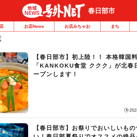
春日部市
店
お店News
お店みちゃお
まち
覧
【春日部市】初上陸！！ 本格韓国
「KANKOKU食堂 ククク」が北春
ープンします！
202
【春日部市】お祭りでおいしいもの
い！春日部夏祭りでオススメの絶品