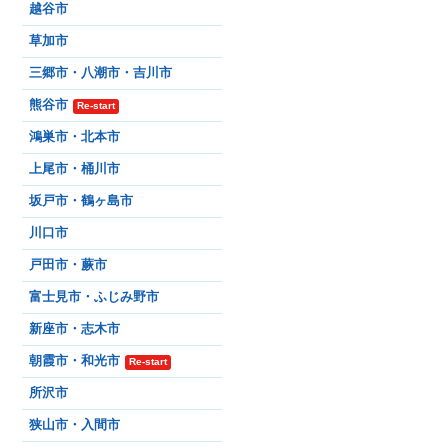
越谷市
草加市
三郷市・八潮市・吉川市
熊谷市
Re-start
鴻巣市・北本市
上尾市・桶川市
坂戸市・鶴ヶ島市
川口市
戸田市・蕨市
富士見市・ふじみ野市
新座市・志木市
朝霞市・和光市
Re-start
所沢市
狭山市・入間市