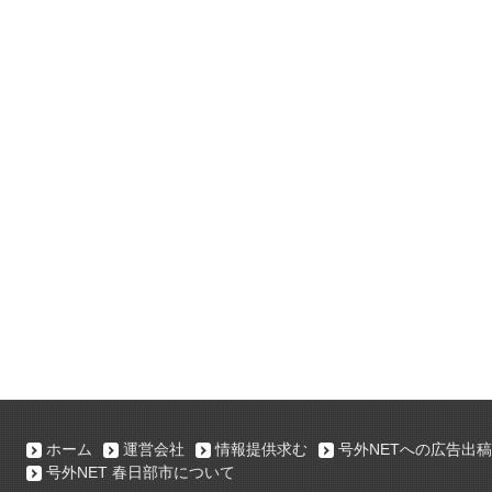
ホーム
運営会社
情報提供求む
号外NETへの広告出稿
号外NET 春日部市について