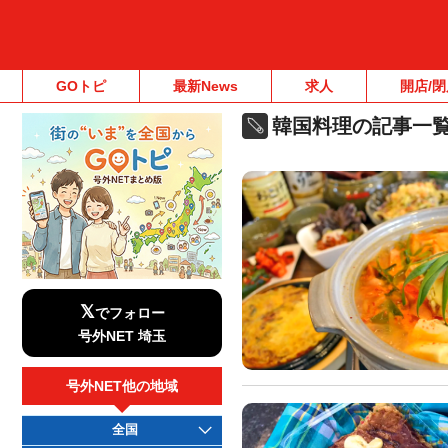
GOトピ
最新News
求人
開店/閉
韓国料理の記事一
𝕏
でフォロー
号外NET 埼玉
号外NET他の地域
全国