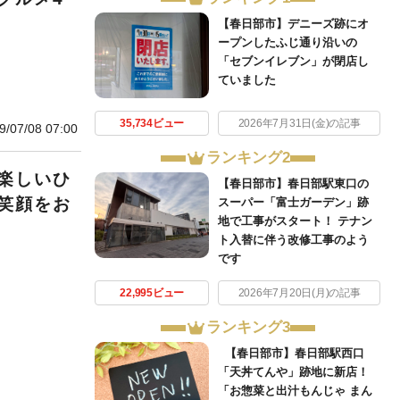
【春日部市】デニーズ跡にオ
ープンしたふじ通り沿いの
「セブンイレブン」が閉店し
ていました
35,734ビュー
2026年7月31日(金)の記事
9/07/08 07:00
ランキング2
楽しいひ
【春日部市】春日部駅東口の
笑顔をお
スーパー「富士ガーデン」跡
地で工事がスタート！ テナン
ト入替に伴う改修工事のよう
です
22,995ビュー
2026年7月20日(月)の記事
ランキング3
【春日部市】春日部駅西口
「天丼てんや」跡地に新店！
「お惣菜と出汁もんじゃ まん