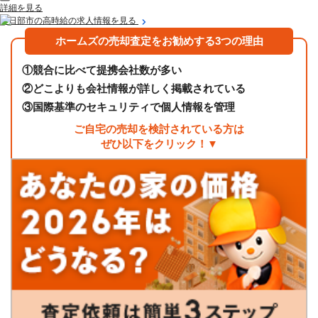
詳細を見る
春日部市の高時給の求人情報を見る
ホームズの売却査定をお勧めする3つの理由
①
競合に比べて提携会社数が多い
②
どこよりも会社情報が詳しく掲載されている
③
国際基準のセキュリティで個人情報を管理
ご自宅の売却を検討されている方は
ぜひ以下をクリック！▼