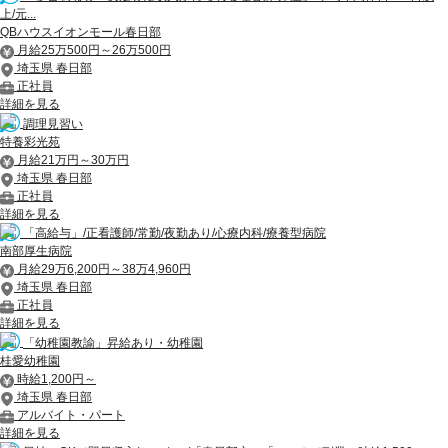
上/元...
QBハウスイオンモール春日部
月給25万500円～26万500円
埼玉県 春日部
正社員
詳細を見る
調理見習い
特養彩光苑
月給21万円～30万円
埼玉県 春日部
正社員
詳細を見る
「高給与」/正看護師/常勤/夜勤あり/心療内科/療養型病院
南部厚生病院
月給29万6,200円～38万4,960円
埼玉県 春日部
正社員
詳細を見る
「幼稚園教諭」昇給あり・幼稚園
桂愛幼稚園
時給1,200円～
埼玉県 春日部
アルバイト・パート
詳細を見る