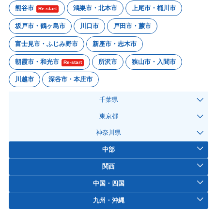
熊谷市
鴻巣市・北本市
上尾市・桶川市
Re-start
坂戸市・鶴ヶ島市
川口市
戸田市・蕨市
富士見市・ふじみ野市
新座市・志木市
朝霞市・和光市
所沢市
狭山市・入間市
Re-start
川越市
深谷市・本庄市
千葉県
東京都
神奈川県
中部
関西
中国・四国
九州・沖縄