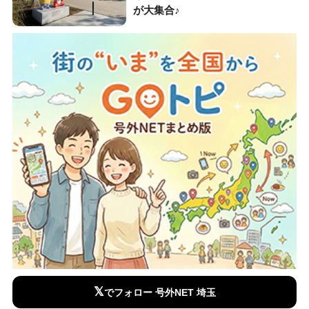
が大集合♪
𝕏
でフォロー 号外NET 埼玉