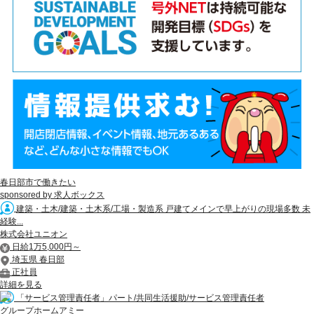
春日部市で働きたい
sponsored by 求人ボックス
建築・土木/建築・土木系/工場・製造系 戸建てメインで早上がりの現場多数 未
経験...
株式会社ユニオン
日給1万5,000円～
埼玉県 春日部
正社員
詳細を見る
「サービス管理責任者」パート/共同生活援助/サービス管理責任者
グループホームアミー