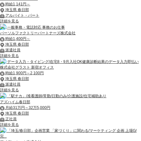
時給1,141円～
埼玉県 春日部
アルバイト・パート
詳細を見る
一般事務・電話対応 事務のお仕事
パーソルファクトリーパートナーズ株式会社
時給1,400円～
埼玉県 春日部
派遣社員
詳細を見る
データ入力・タイピング/在宅8・9月入社OK健康診断結果のデータ入力即払い
株式会社グラスト 新宿オフィス
時給1,900円～2,100円
埼玉県 春日部
派遣社員
詳細を見る
「駅チカ」/准看護師/常勤/日勤のみ/介護施設/住宅補助あり
アズハイム春日部
月給31万円～32万5,000円
埼玉県 春日部
正社員
詳細を見る
「埼玉/春日部」企画営業 「家づくり」に関わる/マーケティング 企画 上場G/
完...