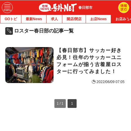
春日部市
GOトピ
最新News
求人
開店/閉店
お店News
お店みち
ロスター春日部の記事一覧
【春日部市】サッカー好き
必見！往年のサッカーユニ
フォームが揃う古着屋ロス
ターに行ってみました！
2022/06/09 07:05
1 / 1
1