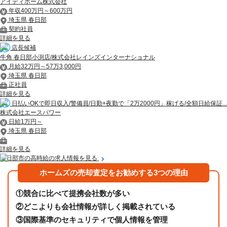
アイディホーム株式会社
年収400万円～600万円
埼玉県 春日部
契約社員
詳細を見る
店長候補
牛角 春日部小渕店/株式会社レインズインターナショナル
月給32万円～57万3,000円
埼玉県 春日部
正社員
詳細を見る
日払いOKで即日収入/警備員/日勤+夜勤で「2万2000円」稼げる/全額日給保証...
株式会社エースパワー
日給1万円～
埼玉県 春日部
詳細を見る
春日部市の高時給の求人情報を見る
ホームズの売却査定をお勧めする3つの理由
①
競合に比べて提携会社数が多い
②
どこよりも会社情報が詳しく掲載されている
③
国際基準のセキュリティで個人情報を管理