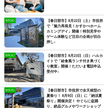
【春日部市】8月22日（土）市役所
8/5(水)
で「魅力再発見！かすかべホーム
カミングデイ」開催！特別見学や
ゲーム体験など注目の企画が目白
押し♪
【春日部市】8月23日（日）ハルカ
8/4(火)
イトで「給食風ランチ付き凧づく
り教室」開催！ただいま電話申込
受付中♪
【春日部市】市役所で全天候型の
8/3(月)
夏祭り！ 8月9日（日）に「納涼夏
祭り」開催決定！ やぐらに盆踊
り、絶品グルメやワークショップ