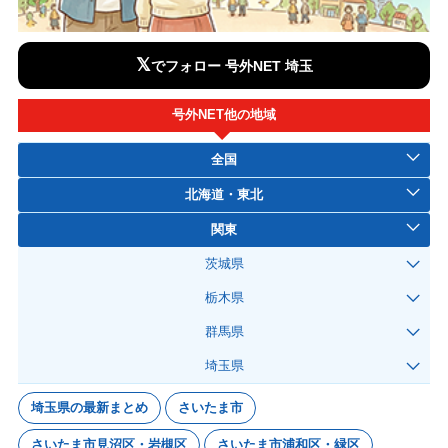
𝕏
でフォロー 号外NET 埼玉
号外NET他の地域
全国
北海道・東北
関東
茨城県
栃木県
群馬県
埼玉県
埼玉県の最新まとめ
さいたま市
さいたま市見沼区・岩槻区
さいたま市浦和区・緑区