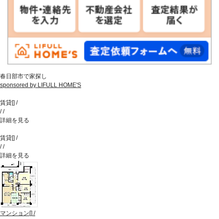
春日部市で家探し
sponsored by LIFULL HOME'S
賃貸
[
]
/
/
/
詳細を見る
賃貸
[
]
/
/
/
詳細を見る
マンション
[
]
/