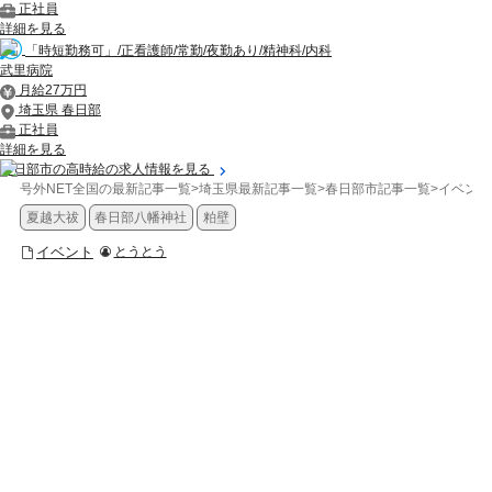
正社員
詳細を見る
「時短勤務可」/正看護師/常勤/夜勤あり/精神科/内科
武里病院
月給27万円
埼玉県 春日部
正社員
詳細を見る
春日部市の高時給の求人情報を見る
号外NET全国の最新記事一覧
>
埼玉県最新記事一覧
>
春日部市記事一覧
>
イベント
夏越大祓
春日部八幡神社
粕壁
イベント
とうとう