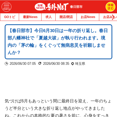
春日部市
GOトピ
最新News
求人
開店/閉店
お店News
お店みち
【春日部市】今日6月30日は一年の折り返し。春日
部八幡神社で「夏越大祓」が執り行われます。境
内の「茅の輪」をくぐって無病息災を祈願しませ
んか？
2026/06/30 07:05
2026/06/30 08:35
埼玉県
気づけば6月もあっという間に最終日を迎え、一年のちょ
うど半分という大きな折り返し地点がやってきました
ね。これからの本格的な夏の暑さを前に、心身をすっき