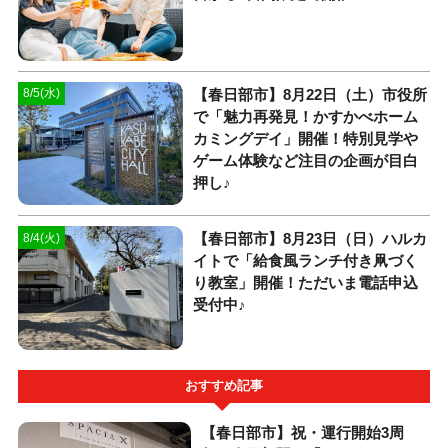
【春日部市】8月22日（土）市役所
8/5(水)
で「魅力再発見！かすかべホーム
カミングデイ」開催！特別見学や
ゲーム体験など注目の企画が目白
押し♪
【春日部市】8月23日（日）ハルカ
8/4(火)
イトで「給食風ランチ付き凧づく
り教室」開催！ただいま電話申込
受付中♪
おすすめ記事
【春日部市】祝・運行開始3周