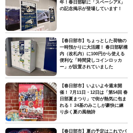
年！春日部駅に「スペーシアX」
の記念掲示が登場しています！
【春日部市】ちょっとした荷物の
一時預かりに大活躍！ 春日部駅構
内（改札内）に100円から使える
便利な「時間貸しコインロッカ
ー」が設置されていました
【春日部市】いよいよ今週末開
催！ 7月11日・12日は「第54回 春
日部夏まつり」で街が熱気に包ま
れる！ 24基のみこしが豪快に練
り歩く夏の風物詩
【春日部市】夏の予定はこれでバ