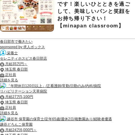
です！楽しいひとときを過ご
して、美味しいパンと笑顔を
お持ち帰り下さい！
【minapan classroom】
春日部市で働きたい
sponsored by 求人ボックス
栄養士
セレニティホスピス春日部店
月給35万円～
埼玉県 春日部
正社員
詳細を見る
「年間休日120日以上」/正看護師/常勤/日勤のみ/内科/病院
リハビリテーション天草病院
月給27万5,100円
埼玉県 春日部
正社員
詳細を見る
越谷市 保育園の保育士/定年65歳/週休2日/複数園あり/経験者優遇
越谷どろんこ保育園
月給24万6,000円～