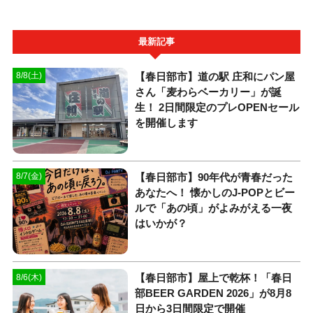
最新記事
【春日部市】道の駅 庄和にパン屋
8/8(土)
さん「麦わらベーカリー」が誕
生！ 2日間限定のプレOPENセール
を開催します
【春日部市】90年代が青春だった
8/7(金)
あなたへ！ 懐かしのJ-POPとビー
ルで「あの頃」がよみがえる一夜
はいかが？
【春日部市】屋上で乾杯！「春日
8/6(木)
部BEER GARDEN 2026」が8月8
日から3日間限定で開催