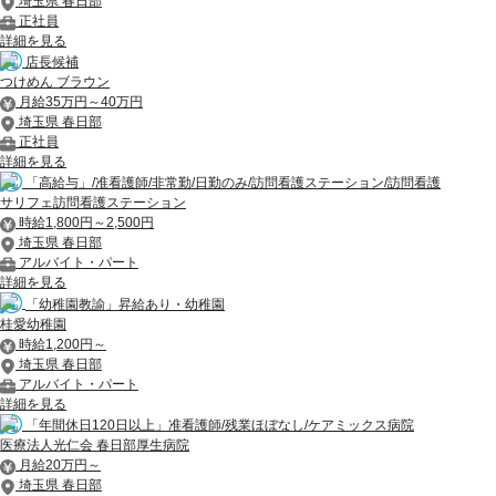
埼玉県 春日部
正社員
詳細を見る
店長候補
つけめん ブラウン
月給35万円～40万円
埼玉県 春日部
正社員
詳細を見る
「高給与」/准看護師/非常勤/日勤のみ/訪問看護ステーション/訪問看護
サリフェ訪問看護ステーション
時給1,800円～2,500円
埼玉県 春日部
アルバイト・パート
詳細を見る
「幼稚園教諭」昇給あり・幼稚園
桂愛幼稚園
時給1,200円～
埼玉県 春日部
アルバイト・パート
詳細を見る
「年間休日120日以上」准看護師/残業ほぼなし/ケアミックス病院
医療法人光仁会 春日部厚生病院
月給20万円～
埼玉県 春日部