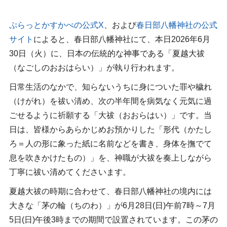
ぷらっとかすかべの公式X
、および
春日部八幡神社の公式
サイト
によると、春日部八幡神社にて、本日2026年6月
30日（火）に、日本の伝統的な神事である「夏越大祓
（なごしのおおはらい）」が執り行われます。
日常生活のなかで、知らないうちに身についた罪や穢れ
（けがれ）を祓い清め、次の半年間を病気なく元気に過
ごせるように祈願する「大祓（おおらはい）」です。当
日は、皆様からあらかじめお預かりした「形代（かたし
ろ＝人の形に象った紙に名前などを書き、身体を撫でて
息を吹きかけたもの）」を、神職が大祓を奏上しながら
丁寧に祓い清めてくださいます。
夏越大祓の時期に合わせて、春日部八幡神社の境内には
大きな「茅の輪（ちのわ）」が6月28日(日)午前7時～7月
5日(日)午後3時までの期間で設置されています。この茅の