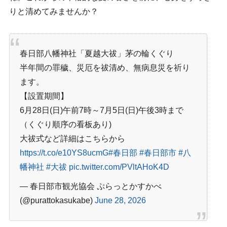
りと清めてみませんか？
春日部八幡神社「夏越大祓」茅の輪くぐり
半年間の罪穢、災厄を祓清め、無病息災を祈り
ます。
【設置期間】
6月28日(日)午前7時～7月5日(日)午後3時まで
（くぐり順序の看板あり)
大祓式など詳細はこちらから
https://t.co/e10YS8ucmG
#春日部
#春日部市
#八
幡神社
#大祓
pic.twitter.com/PVltAHoK4D
— 春日部市観光協会 ぷらっとかすかべ
(@purattokasukabe)
June 28, 2026