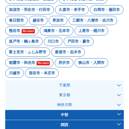
加須市・羽生市・行田市
久喜市・幸手市
白岡市・蓮田市
春日部市
越谷市
草加市
三郷市・八潮市・吉川市
熊谷市
鴻巣市・北本市
上尾市・桶川市
Re-start
坂戸市・鶴ヶ島市
川口市
戸田市・蕨市
富士見市・ふじみ野市
新座市・志木市
朝霞市・和光市
所沢市
狭山市・入間市
Re-start
川越市
深谷市・本庄市
千葉県
東京都
神奈川県
中部
関西