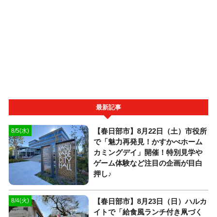
最新記事
【春日部市】8月22日（土）市役所
8/5(水)
で「魅力再発見！かすかべホーム
カミングデイ」開催！特別見学や
ゲーム体験など注目の企画が目白
押し♪
【春日部市】8月23日（日）ハルカ
8/4(火)
イトで「給食風ランチ付き凧づく