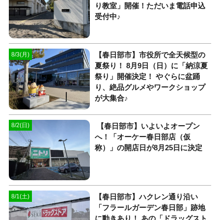
り教室」開催！ただいま電話申込
受付中♪
【春日部市】市役所で全天候型の
8/3(月)
夏祭り！ 8月9日（日）に「納涼夏
祭り」開催決定！ やぐらに盆踊
り、絶品グルメやワークショップ
が大集合♪
【春日部市】いよいよオープン
8/2(日)
へ！「オーケー春日部店（仮
称）」の開店日が8月25日に決定
【春日部市】ハクレン通り沿い
8/1(土)
「フラールガーデン春日部」跡地
に動きあり！ あの「ドラッグスト