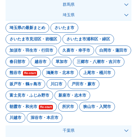
群馬県
埼玉県
埼玉県の最新まとめ
さいたま市
さいたま市見沼区・岩槻区
さいたま市浦和区・緑区
加須市・羽生市・行田市
久喜市・幸手市
白岡市・蓮田市
春日部市
越谷市
草加市
三郷市・八潮市・吉川市
熊谷市
鴻巣市・北本市
上尾市・桶川市
Re-start
坂戸市・鶴ヶ島市
川口市
戸田市・蕨市
富士見市・ふじみ野市
新座市・志木市
朝霞市・和光市
所沢市
狭山市・入間市
Re-start
川越市
深谷市・本庄市
千葉県