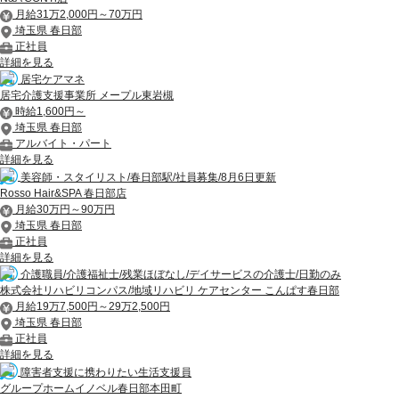
月給31万2,000円～70万円
埼玉県 春日部
正社員
詳細を見る
居宅ケアマネ
居宅介護支援事業所 メープル東岩槻
時給1,600円～
埼玉県 春日部
アルバイト・パート
詳細を見る
美容師・スタイリスト/春日部駅/社員募集/8月6日更新
Rosso Hair&SPA 春日部店
月給30万円～90万円
埼玉県 春日部
正社員
詳細を見る
介護職員/介護福祉士/残業ほぼなし/デイサービスの介護士/日勤のみ
株式会社リハビリコンパス/地域リハビリ ケアセンター こんぱす春日部
月給19万7,500円～29万2,500円
埼玉県 春日部
正社員
詳細を見る
障害者支援に携わりたい生活支援員
グループホームイノベル春日部本田町