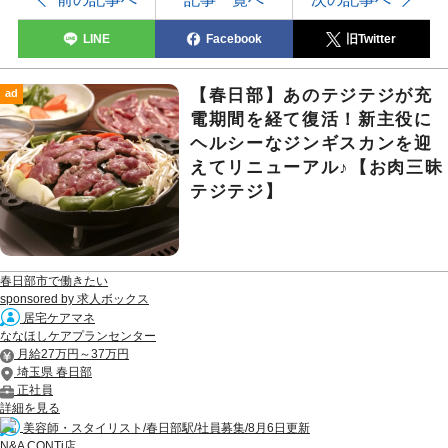
LINE
Facebook
旧Twitter
【春日部】あのテジテジが充
ad
電期間を経て復活！新主役に
ヘルシーなジンギスカンを迎
えてリニューアル♪【お肉三昧
テジテジ】
春日部市で働きたい
sponsored by 求人ボックス
居宅ケアマネ
ななほしケアプランセンター
月給27万円～37万円
埼玉県 春日部
正社員
詳細を見る
美容師・スタイリスト/春日部駅/社員募集/8月6日更新
N&A CONTi店