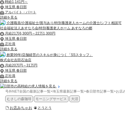
時給1,141円～
埼玉県 春日部
アルバイト・パート
詳細を見る
介護職員/介護福祉士/賞与あり/特別養護老人ホームの介護士/シフト相談可
社会福祉法人あすなろ会/特別養護老人ホーム あすなろの郷
月給21万6,300円～22万1,300円
埼玉県 春日部
正社員
詳細を見る
創業99年/店舗経営のスキルが身につく「SSスタッフ」
株式会社吉田石油店
月給20万円～31万円
埼玉県 春日部
正社員
詳細を見る
春日部市の高時給の求人情報を見る
号外NET全国の最新記事一覧
>
埼玉県最新記事一覧
>
春日部市記事一覧
>
お店みち
むさしの森珈琲
モーニングサービス
大沼
お店みちゃお
とうとう