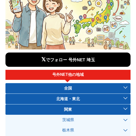
𝕏
でフォロー 号外NET 埼玉
号外NET他の地域
全国
北海道・東北
関東
茨城県
栃木県