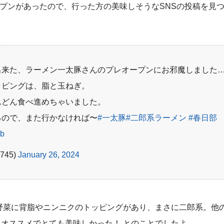
オープンがあったので、行った方の美味しそうなSNSの投稿を見
出来た、ラーメン一太豚さんのプレオープンにお邪魔しました
ッピングは、脂と玉ねぎ。
んどん食べ進めちゃいました。
るので、また行かなければ〜
#一太豚
#二郎系ラーメン
#春日部
Yb
745)
January 26, 2024
野菜に背脂やニンニクのトッピングがあり、まさに二郎系。他
オススメでとても美味しかった！ とのことでしたよ。