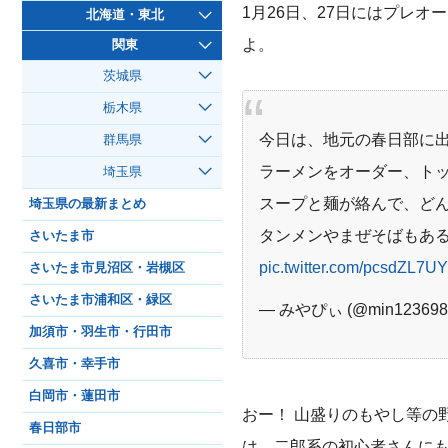
1月26日、27日にはプレ
北海道・東北
よ。
関東
茨城県
栃木県
今日は、地元の春日部に
群馬県
ラーメンをオーダー、ト
埼玉県
スープと麺が絡んで、ど
埼玉県の最新まとめ
タンメンやまぜそばもあ
さいたま市
pic.twitter.com/pcsdZL7U
さいたま市見沼区・岩槻区
さいたま市浦和区・緑区
— みやぴぃ (@min123698
加須市・羽生市・行田市
久喜市・幸手市
白岡市・蓮田市
おー！ 山盛りのもやし等の
春日部市
は、二郎系の初心者さんにも