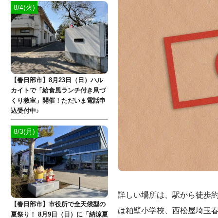
8/4(火)
【春日部市】8月23日（日）ハル
カイトで「給食風ランチ付き凧づ
くり教室」開催！ただいま電話申
込受付中♪
8/3(月)
詳しい場所は、駅から徒歩約1
【春日部市】市役所で全天候型の
は粕壁小学校、西松屋埼玉
夏祭り！ 8月9日（日）に「納涼夏