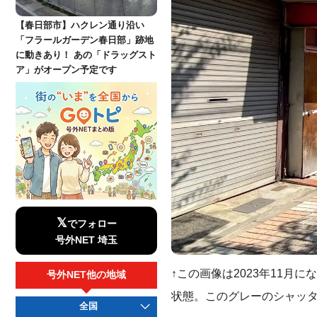
【春日部市】ハクレン通り沿い
「フラールガーデン春日部」跡地
に動きあり！ あの「ドラッグスト
ア」がオープン予定です
𝕏
でフォロー
号外NET 埼玉
↑この画像は2023年11
号外NET他の地域
状態。このグレーのシャッタ
全国