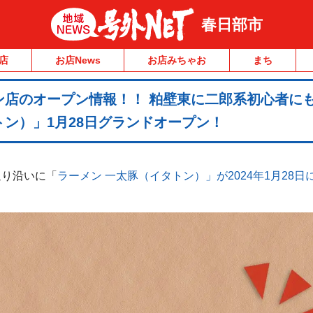
春日部市
店
お店News
お店みちゃお
まち
ン店のオープン情報！！ 粕壁東に二郎系初心者に
ン）」1月28日グランドオープン！
通り沿いに「
ラーメン 一太豚（イタトン）」が2024年1月28日