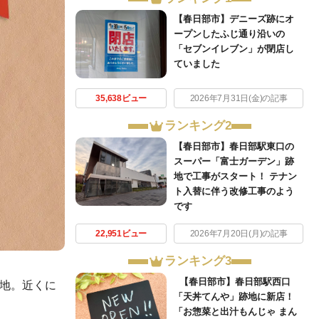
【春日部市】デニーズ跡にオ
ープンしたふじ通り沿いの
「セブンイレブン」が閉店し
ていました
35,638ビュー
2026年7月31日(金)の記事
ランキング2
【春日部市】春日部駅東口の
スーパー「富士ガーデン」跡
地で工事がスタート！ テナン
ト入替に伴う改修工事のよう
です
22,951ビュー
2026年7月20日(月)の記事
ランキング3
【春日部市】春日部駅西口
跡地。近くに
「天丼てんや」跡地に新店！
「お惣菜と出汁もんじゃ まん