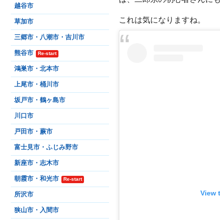
越谷市
これは気になりますね。
草加市
三郷市・八潮市・吉川市
熊谷市
Re-start
鴻巣市・北本市
上尾市・桶川市
坂戸市・鶴ヶ島市
川口市
戸田市・蕨市
富士見市・ふじみ野市
新座市・志木市
朝霞市・和光市
Re-start
View 
所沢市
狭山市・入間市