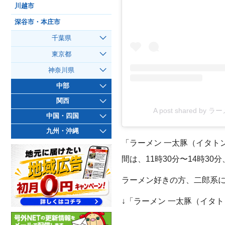
川越市
深谷市・本庄市
千葉県
東京都
神奈川県
中部
関西
A post shared by
中国・四国
九州・沖縄
「ラーメン 一太豚（イタト
間は、11時30分〜14時3
ラーメン好きの方、二郎系
↓「ラーメン 一太豚（イタ