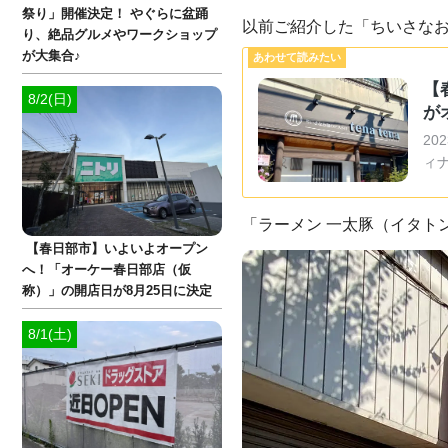
祭り」開催決定！ やぐらに盆踊
以前ご紹介した「ちいさなお皿
り、絶品グルメやワークショップ
が大集合♪
【
8/2(日)
が
20
ィ
「ラーメン 一太豚（イタト
【春日部市】いよいよオープン
へ！「オーケー春日部店（仮
称）」の開店日が8月25日に決定
8/1(土)