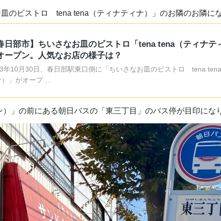
のビストロ tena tena（ティナティナ）」のお隣のお隣に
春日部市】ちいさなお皿のビストロ「tena tena（ティナテ
オープン。人気なお店の様子は？
23年10月30日、春日部駅東口側に「ちいさなお皿のビストロ tena te
ナ）」がオープ …
ン）」の前にある朝日バスの「東三丁目」のバス停が目印にな