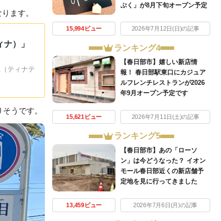
ぷく」が8月下旬オープン予定
なります。
15,994ビュー
2026年7月12日(日)の記事
ィナ）」
ランキング4
【春日部市】嬉しい新店情
na（ティナテ
報！ 春日部駅東口にカジュア
ルフレンチレストランが2026
年9月オープン予定です
りそうです。
15,621ビュー
2026年7月11日(土)の記事
ランキング5
【春日部市】あの「ローソ
ン」は今どうなった？ イオン
モール春日部近くの新店舗予
定地を見に行ってきました
13,459ビュー
2026年7月6日(月)の記事