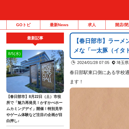
GOトピ
最新News
求人
開店/閉
最新記事
【春日部市】ラーメ
メな「一太豚（イタト
8/5(水)
2024/01/28 07:05
埼玉県
春日部駅東口側にある学校
ます！
【春日部市】8月22日（土）市役
所で「魅力再発見！かすかべホー
ムカミングデイ」開催！特別見学
やゲーム体験など注目の企画が目
白押し♪