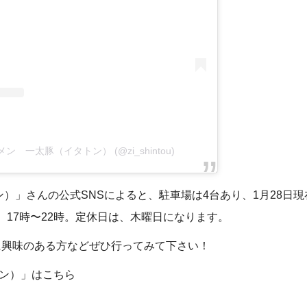
 ラーメン 一太豚（イタトン） (@zi_shintou)
ン）」さんの公式SNSによると、駐車場は4台あり、1月28日
0分、17時〜22時。定休日は、木曜日になります。
に興味のある方などぜひ行ってみて下さい！
トン）」はこちら