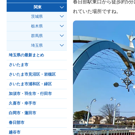
春日部駅東口から徒歩約5
関東
れていた場所ですね。
茨城県
栃木県
群馬県
埼玉県
埼玉県の最新まとめ
さいたま市
さいたま市見沼区・岩槻区
さいたま市浦和区・緑区
加須市・羽生市・行田市
久喜市・幸手市
白岡市・蓮田市
春日部市
越谷市