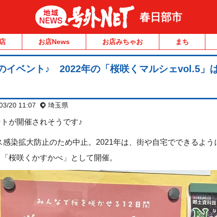
春日部市
店
お店News
お店みちゃお
まち
イベント♪ 2022年の「桜咲くマルシェvol.5」
03/20 11:07
埼玉県
トが開催されそうです♪
ルス感染拡大防止のため中止。2021年は、街や自宅でできるよ
ト「桜咲くかすかべ」として開催。