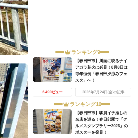
ランキング9
【春日部市】川面に映るナイ
アガラ花火は必見！8月8日は
毎年恒例「春日部夕涼みフェ
スタ」へ！
6,490ビュー
2026年7月24日(金)の記事
ランキング10
【春日部市】駅員イチ推しの
名店を巡る！春日部駅で「グ
ルメスタンプラリー2026」の
ポスターを発見！