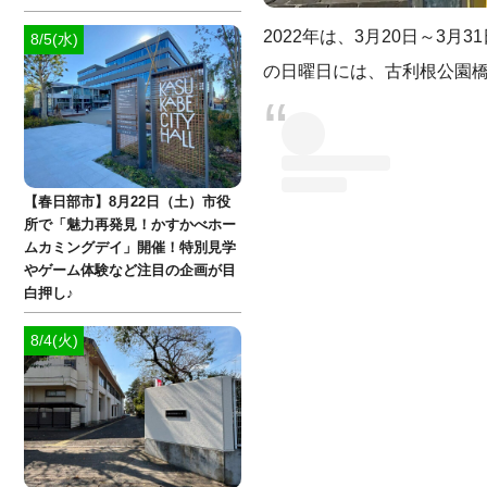
2022年は、3月20日～3
8/5(水)
の日曜日には、古利根公園
【春日部市】8月22日（土）市役
所で「魅力再発見！かすかべホー
ムカミングデイ」開催！特別見学
やゲーム体験など注目の企画が目
白押し♪
8/4(火)