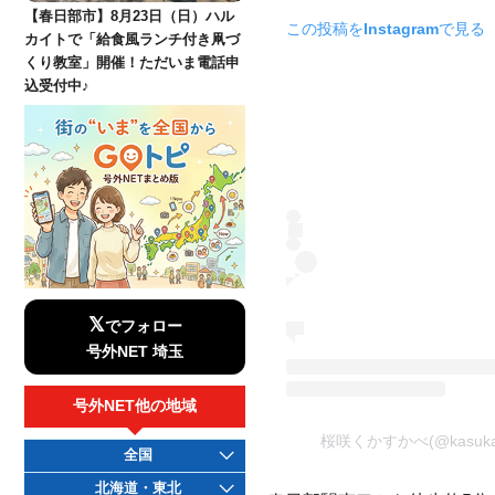
【春日部市】8月23日（日）ハル
この投稿をInstagramで見る
カイトで「給食風ランチ付き凧づ
くり教室」開催！ただいま電話申
込受付中♪
𝕏
でフォロー
号外NET 埼玉
号外NET他の地域
桜咲くかすかべ(@kasukab
全国
北海道・東北