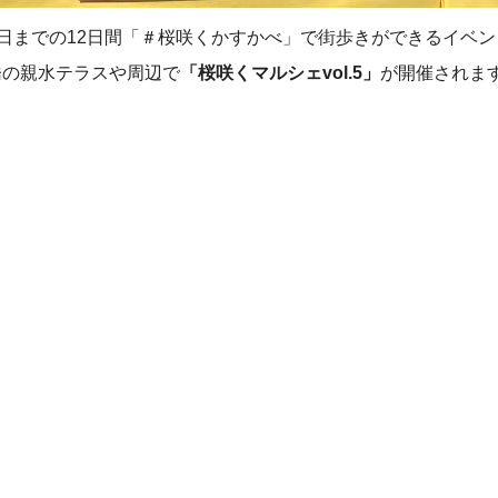
月31日までの12日間「＃桜咲くかすかべ」で街歩きができるイベン
橋の親水テラスや周辺で
「桜咲くマルシェvol.5」
が開催されま