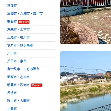
草加市
三郷市・八潮市・吉川市
熊谷市
Re-start
鴻巣市・北本市
上尾市・桶川市
坂戸市・鶴ヶ島市
川口市
戸田市・蕨市
富士見市・ふじみ野市
新座市・志木市
朝霞市・和光市
Re-start
所沢市
狭山市・入間市
川越市