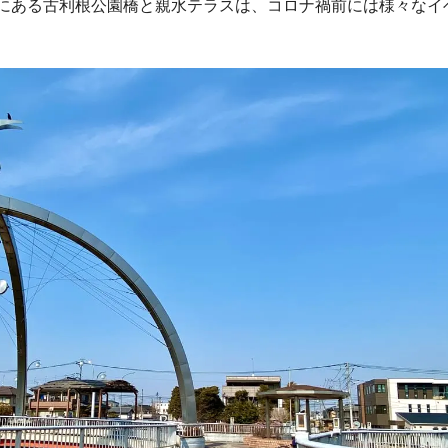
分にある古利根公園橋と親水テラスは、コロナ禍前には様々なイ