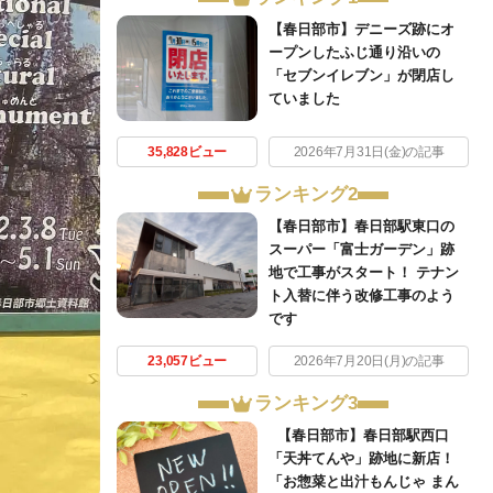
【春日部市】デニーズ跡にオ
ープンしたふじ通り沿いの
「セブンイレブン」が閉店し
ていました
35,828ビュー
2026年7月31日(金)の記事
ランキング2
【春日部市】春日部駅東口の
スーパー「富士ガーデン」跡
地で工事がスタート！ テナン
ト入替に伴う改修工事のよう
です
23,057ビュー
2026年7月20日(月)の記事
ランキング3
【春日部市】春日部駅西口
「天丼てんや」跡地に新店！
「お惣菜と出汁もんじゃ まん