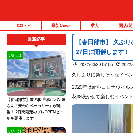
GOトピ
最新News
求人
開店/閉
最新記事
【春日部市】 久ぶりの
27日に開催します！
8/8(土)
2022/03/20 07:05
2022/
久しぶりに楽しそうなイベン
2020年は新型コロナウイ
花を咲かせて楽しむイベン
【春日部市】道の駅 庄和にパン屋
さん「麦わらベーカリー」が誕
生！ 2日間限定のプレOPENセー
ルを開催します
8/7(金)