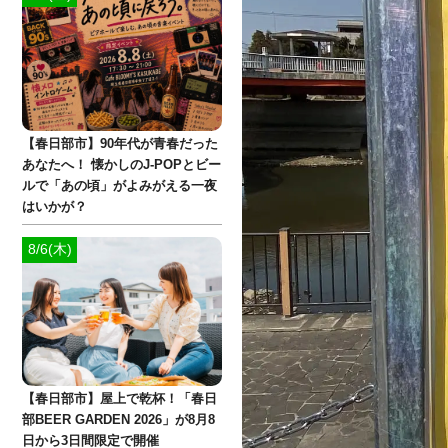
【春日部市】90年代が青春だった
あなたへ！ 懐かしのJ-POPとビー
ルで「あの頃」がよみがえる一夜
はいかが？
8/6(木)
【春日部市】屋上で乾杯！「春日
部BEER GARDEN 2026」が8月8
日から3日間限定で開催