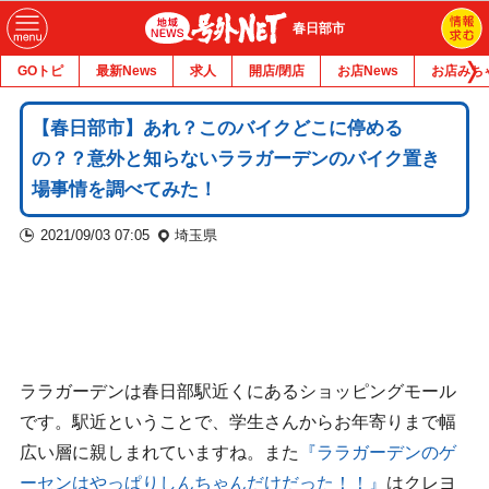
春日部市
GOトピ
最新News
求人
開店/閉店
お店News
お店みち
【春日部市】あれ？このバイクどこに停める
の？？意外と知らないララガーデンのバイク置き
場事情を調べてみた！
2021/09/03 07:05
埼玉県
ララガーデンは春日部駅近くにあるショッピングモール
です。駅近ということで、学生さんからお年寄りまで幅
広い層に親しまれていますね。また
『ララガーデンのゲ
ーセンはやっぱりしんちゃんだけだった！！』
はクレヨ