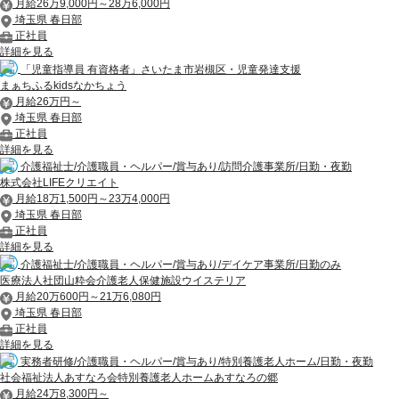
月給26万9,000円～28万6,000円
埼玉県 春日部
正社員
詳細を見る
「児童指導員 有資格者」さいたま市岩槻区・児童発達支援
まぁちふるkidsなかちょう
月給26万円～
埼玉県 春日部
正社員
詳細を見る
介護福祉士/介護職員・ヘルパー/賞与あり/訪問介護事業所/日勤・夜勤
株式会社LIFEクリエイト
月給18万1,500円～23万4,000円
埼玉県 春日部
正社員
詳細を見る
介護福祉士/介護職員・ヘルパー/賞与あり/デイケア事業所/日勤のみ
医療法人社団山粋会介護老人保健施設ウイステリア
月給20万600円～21万6,080円
埼玉県 春日部
正社員
詳細を見る
実務者研修/介護職員・ヘルパー/賞与あり/特別養護老人ホーム/日勤・夜勤
社会福祉法人あすなろ会特別養護老人ホームあすなろの郷
月給24万8,300円～