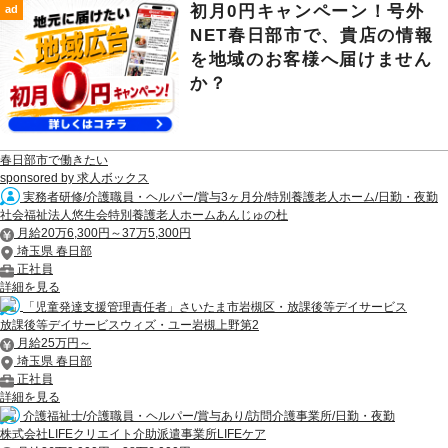
初月0円キャンペーン！号外
ad
NET春日部市で、貴店の情報
を地域のお客様へ届けません
か？
春日部市で働きたい
sponsored by 求人ボックス
実務者研修/介護職員・ヘルパー/賞与3ヶ月分/特別養護老人ホーム/日勤・夜勤
社会福祉法人悠生会特別養護老人ホームあんじゅの杜
月給20万6,300円～37万5,300円
埼玉県 春日部
正社員
詳細を見る
「児童発達支援管理責任者」さいたま市岩槻区・放課後等デイサービス
放課後等デイサービスウィズ・ユー岩槻上野第2
月給25万円～
埼玉県 春日部
正社員
詳細を見る
介護福祉士/介護職員・ヘルパー/賞与あり/訪問介護事業所/日勤・夜勤
株式会社LIFEクリエイト介助派遣事業所LIFEケア