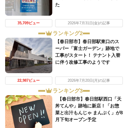
た
35,709ビュー
2026年7月31日(金)の記事
ランキング2
【春日部市】春日部駅東口のス
ーパー「富士ガーデン」跡地で
工事がスタート！ テナント入替
に伴う改修工事のようです
22,987ビュー
2026年7月20日(月)の記事
ランキング3
【春日部市】春日部駅西口「天
丼てんや」跡地に新店！「お惣
菜と出汁もんじゃ まんぷく」が8
月下旬オープン予定