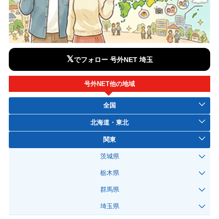
𝕏
でフォロー 号外NET 埼玉
号外NET他の地域
全国
北海道・東北
関東
茨城県
栃木県
群馬県
埼玉県