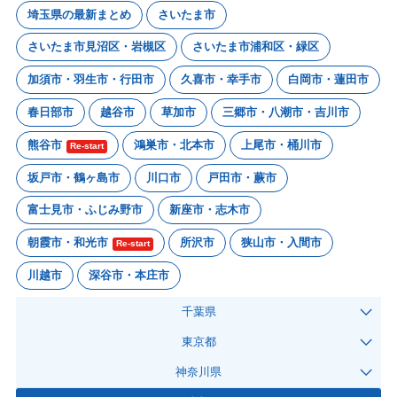
埼玉県の最新まとめ
さいたま市
さいたま市見沼区・岩槻区
さいたま市浦和区・緑区
加須市・羽生市・行田市
久喜市・幸手市
白岡市・蓮田市
春日部市
越谷市
草加市
三郷市・八潮市・吉川市
熊谷市
鴻巣市・北本市
上尾市・桶川市
Re-start
坂戸市・鶴ヶ島市
川口市
戸田市・蕨市
富士見市・ふじみ野市
新座市・志木市
朝霞市・和光市
所沢市
狭山市・入間市
Re-start
川越市
深谷市・本庄市
千葉県
東京都
神奈川県