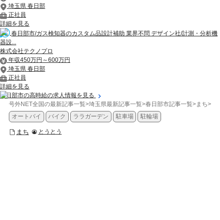
埼玉県 春日部
正社員
詳細を見る
春日部市/ガス検知器のカスタム品設計補助 業界不問 デザイン社/計測・分析機
器設...
株式会社テクノプロ
年収450万円～600万円
埼玉県 春日部
正社員
詳細を見る
春日部市の高時給の求人情報を見る
号外NET全国の最新記事一覧
>
埼玉県最新記事一覧
>
春日部市記事一覧
>
まち
>
【
オートバイ
バイク
ララガーデン
駐車場
駐輪場
まち
とうとう