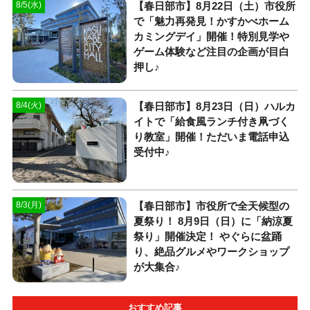
【春日部市】8月22日（土）市役所
8/5(水)
で「魅力再発見！かすかべホーム
カミングデイ」開催！特別見学や
ゲーム体験など注目の企画が目白
押し♪
【春日部市】8月23日（日）ハルカ
8/4(火)
イトで「給食風ランチ付き凧づく
り教室」開催！ただいま電話申込
受付中♪
【春日部市】市役所で全天候型の
8/3(月)
夏祭り！ 8月9日（日）に「納涼夏
祭り」開催決定！ やぐらに盆踊
り、絶品グルメやワークショップ
が大集合♪
おすすめ記事