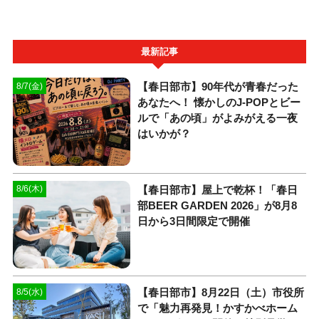
最新記事
【春日部市】90年代が青春だった
8/7(金)
あなたへ！ 懐かしのJ-POPとビー
ルで「あの頃」がよみがえる一夜
はいかが？
【春日部市】屋上で乾杯！「春日
8/6(木)
部BEER GARDEN 2026」が8月8
日から3日間限定で開催
【春日部市】8月22日（土）市役所
8/5(水)
で「魅力再発見！かすかべホーム