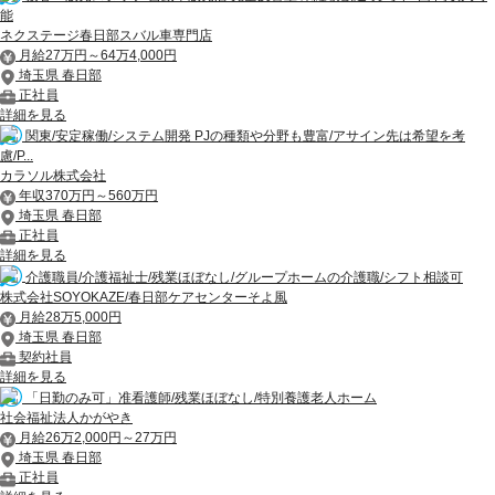
能
ネクステージ春日部スバル車専門店
月給27万円～64万4,000円
埼玉県 春日部
正社員
詳細を見る
関東/安定稼働/システム開発 PJの種類や分野も豊富/アサイン先は希望を考
慮/P...
カラソル株式会社
年収370万円～560万円
埼玉県 春日部
正社員
詳細を見る
介護職員/介護福祉士/残業ほぼなし/グループホームの介護職/シフト相談可
株式会社SOYOKAZE/春日部ケアセンターそよ風
月給28万5,000円
埼玉県 春日部
契約社員
詳細を見る
「日勤のみ可」准看護師/残業ほぼなし/特別養護老人ホーム
社会福祉法人かがやき
月給26万2,000円～27万円
埼玉県 春日部
正社員