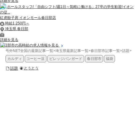
詳細を見る
ホールスタッフ/「自由シフト/週1日～気軽に働ける」27卒の学生歓迎!イオン
の従...
紅虎餃子房 イオンモール春日部店
時給1,250円～
埼玉県 春日部
詳細を見る
春日部市の高時給の求人情報を見る
号外NET全国の最新記事一覧
>
埼玉県最新記事一覧
>
春日部市記事一覧
>
話題
>
【
カルディ
コーヒー豆
ビレッジバンガード
春日部市
福袋
話題
とうとう