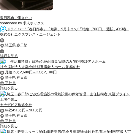
春日部市で働きたい
sponsored by 求人ボックス
ドライバー/「春日部市」「短期」9月末まで/「時給1,700円」 週払いOK!春...
株式会社エクスプレス・エージェント
埼玉県 春日部
詳細を見る
「生活相談員」資格必須/正職員/日勤のみ/特別養護老人ホーム
社会福祉法人大幸会/特別養護老人ホーム 彩幸の杜
月給19万2,600円～27万2,100円
埼玉県 春日部
正社員
詳細を見る
埼玉・春日部/ごみ処理施設の電気設備の保守管理・主任技術者 東証プライム
上場企業...
カナデビア株式会社
年収490万円～900万円
埼玉県 春日部
正社員
詳細を見る
接客・販売スタッフ/自動車販売店/完全反響型/未経験歓迎/賞与年4回/高収入可