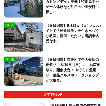
カミングデイ」開催！特別見学や
ゲーム体験など注目の企画が目白
押し♪
【春日部市】8月23日（日）ハルカ
8/4(火)
イトで「給食風ランチ付き凧づく
り教室」開催！ただいま電話申込
受付中♪
【春日部市】市役所で全天候型の
8/3(月)
夏祭り！ 8月9日（日）に「納涼夏
祭り」開催決定！ やぐらに盆踊
り、絶品グルメやワークショップ
が大集合♪
おすすめ記事
【春日部市】埼玉県内の農業や農