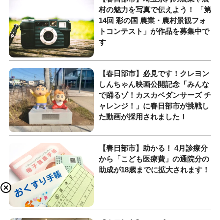
村の魅力を写真で伝えよう！ 「第
14回 彩の国 農業・農村景観フォ
トコンテスト」が作品を募集中で
す
【春日部市】必見です！クレヨン
しんちゃん映画公開記念「みんな
で踊るゾ！カスカベダンサーズ チ
ャレンジ！」に春日部市が挑戦し
た動画が採用されました！
【春日部市】助かる！ 4月診療分
から「こども医療費」の通院分の
助成が18歳までに拡大されます！