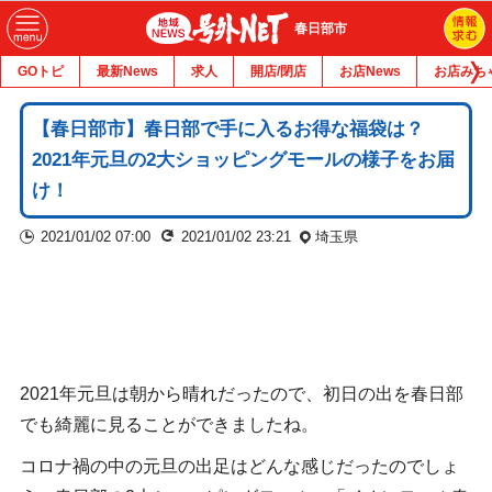
春日部市
GOトピ
最新News
求人
開店/閉店
お店News
お店みち
【春日部市】春日部で手に入るお得な福袋は？
2021年元旦の2大ショッピングモールの様子をお届
け！
2021/01/02 07:00
2021/01/02 23:21
埼玉県
2021年元旦は朝から晴れだったので、初日の出を春日部
でも綺麗に見ることができましたね。
コロナ禍の中の元旦の出足はどんな感じだったのでしょ