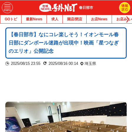
春日部市
GOトピ
最新News
求人
開店/閉店
お店News
お店みち
【春日部市】なにコレ楽しそう！イオンモール春
日部にダンボール迷路が出現中！映画「星つなぎ
のエリオ」公開記念
2025/08/15 23:55
2025/08/16 00:14
埼玉県