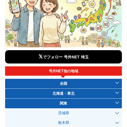
𝕏
でフォロー 号外NET 埼玉
号外NET他の地域
全国
北海道・東北
関東
茨城県
栃木県