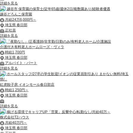
詳細を見る
越谷市 保育園の保育士/定年65歳/週休2日/複数園あり/経験者優遇
越谷どろんこ保育園
月給24万6,000円～
埼玉県 春日部
正社員
詳細を見る
「夜勤なし」/正看護師/非常勤/日勤のみ/有料老人ホーム/介護施設
介護付き有料老人ホームローズ・ヴィラ
時給1,700円
埼玉県 春日部
アルバイト・パート
詳細を見る
ホールスタッフ/27卒の学生歓迎!イオンの従業員割引あり まかない無料/埼玉
県/...
紅虎餃子房 イオンモール春日部店
時給1,250円～
埼玉県 春日部
詳細を見る
稼げる環境でキャリアUP「営業」反響中心/転勤なし/月給40万～
株式会社T2ハウス
月給40万円～
埼玉県 春日部