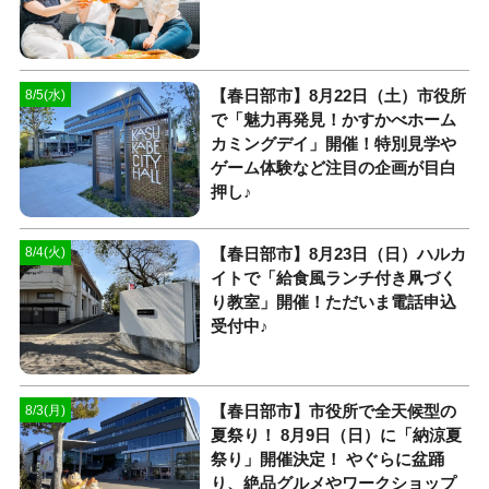
【春日部市】8月22日（土）市役所
8/5(水)
で「魅力再発見！かすかべホーム
カミングデイ」開催！特別見学や
ゲーム体験など注目の企画が目白
押し♪
【春日部市】8月23日（日）ハルカ
8/4(火)
イトで「給食風ランチ付き凧づく
り教室」開催！ただいま電話申込
受付中♪
【春日部市】市役所で全天候型の
8/3(月)
夏祭り！ 8月9日（日）に「納涼夏
祭り」開催決定！ やぐらに盆踊
り、絶品グルメやワークショップ