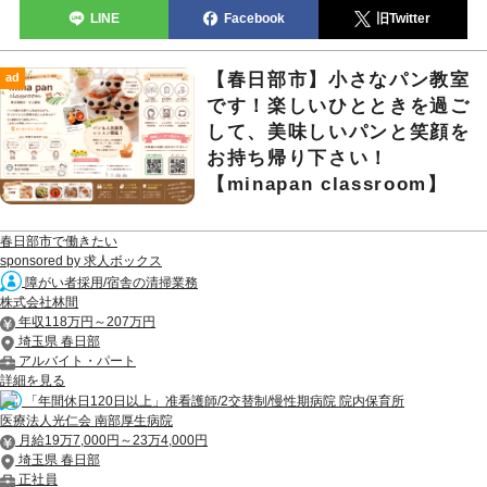
LINE
Facebook
旧Twitter
【春日部市】小さなパン教室
ad
です！楽しいひとときを過ご
して、美味しいパンと笑顔を
お持ち帰り下さい！
【minapan classroom】
春日部市で働きたい
sponsored by 求人ボックス
障がい者採用/宿舎の清掃業務
株式会社林間
年収118万円～207万円
埼玉県 春日部
アルバイト・パート
詳細を見る
「年間休日120日以上」准看護師/2交替制/慢性期病院 院内保育所
医療法人光仁会 南部厚生病院
月給19万7,000円～23万4,000円
埼玉県 春日部
正社員