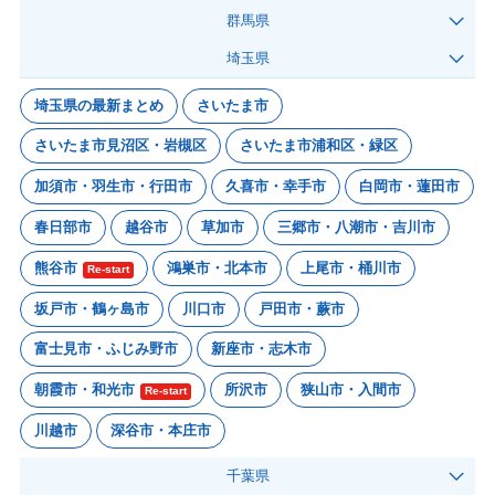
群馬県
埼玉県
埼玉県の最新まとめ
さいたま市
さいたま市見沼区・岩槻区
さいたま市浦和区・緑区
加須市・羽生市・行田市
久喜市・幸手市
白岡市・蓮田市
春日部市
越谷市
草加市
三郷市・八潮市・吉川市
熊谷市
鴻巣市・北本市
上尾市・桶川市
Re-start
坂戸市・鶴ヶ島市
川口市
戸田市・蕨市
富士見市・ふじみ野市
新座市・志木市
朝霞市・和光市
所沢市
狭山市・入間市
Re-start
川越市
深谷市・本庄市
千葉県