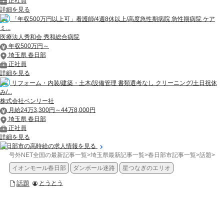
正社員
詳細を見る
「年収500万円以上可」看護師/4週8休以上/高度急性期病院 急性期病院 ケア
ミ...
医療法人秀和会 秀和総合病院
年収500万円～
埼玉県 春日部
正社員
詳細を見る
リフォーム・内装/建築・土木/設備管理 書類選考なし クリーニング/土日祝休
み/...
株式会社ベンリー社
月給24万3,300円～44万8,000円
埼玉県 春日部
正社員
詳細を見る
春日部市の高時給の求人情報を見る
号外NET全国の最新記事一覧
>
埼玉県最新記事一覧
>
春日部市記事一覧
>
話題
>
【
イオンモール春日部
ダンボール迷路
星つなぎのエリオ
話題
とうとう