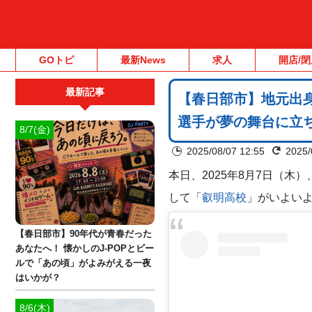
GOトピ
最新News
求人
開店/閉
最新記事
【春日部市】地元出
選手が夢の舞台に立
8/7(金)
2025/08/07 12:55
2025/
本日、2025年8月7日（木
して「
叡明高校
」がいよい
【春日部市】90年代が青春だった
あなたへ！ 懐かしのJ-POPとビー
ルで「あの頃」がよみがえる一夜
はいかが？
8/6(木)