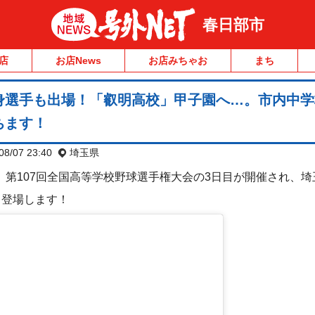
春日部市
店
お店News
お店みちゃお
まち
身選手も出場！「叡明高校」甲子園へ…。市内中学
ちます！
08/07 23:40
埼玉県
）、第107回全国高等学校野球選手権大会の3日目が開催され、
よ登場します！