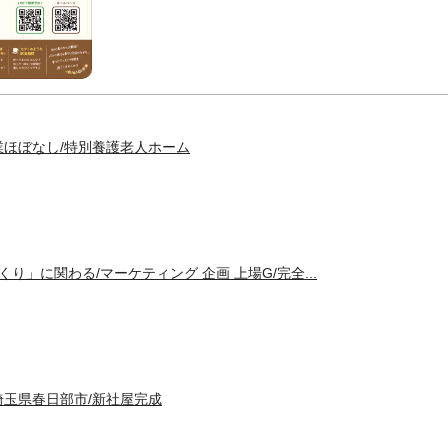
業ほぼなし/特別養護老人ホーム
くり」に関わる/マーケティング 企画 上場G/完全...
埼玉県春日部市/新社屋完成