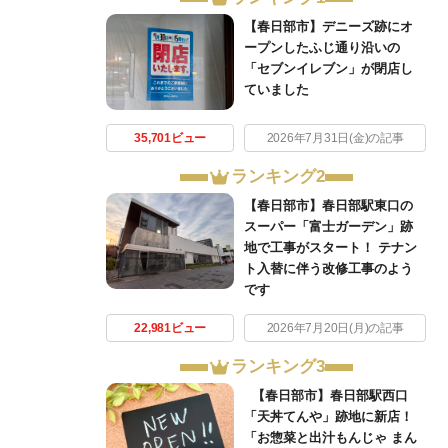
【春日部市】デニーズ跡にオ
ープンしたふじ通り沿いの
「セブンイレブン」が閉店し
ていました
35,701ビュー
2026年7月31日(金)の記事
ランキング2
【春日部市】春日部駅東口の
スーパー「富士ガーデン」跡
地で工事がスタート！ テナン
ト入替に伴う改修工事のよう
です
22,981ビュー
2026年7月20日(月)の記事
ランキング3
【春日部市】春日部駅西口
「天丼てんや」跡地に新店！
「お惣菜と出汁もんじゃ まん