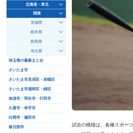
北海道・東北
関東
茨城県
栃木県
群馬県
埼玉県
埼玉県の最新まとめ
さいたま市
さいたま市見沼区・岩槻区
さいたま市浦和区・緑区
加須市・羽生市・行田市
久喜市・幸手市
白岡市・蓮田市
試合の模様は、各種スポーツ
春日部市