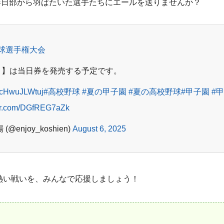
春日部から羽ばたいた選手たちにエールを送りませんか？
野球選手権大会
日目】は当日券を発売する予定です。
co/cHwuJLWtuj
#高校野球
#夏の甲子園
#夏の高校野球
#甲子園
#
ter.com/DGfREG7aZk
enjoy_koshien)
August 6, 2025
熱い戦いを、みんなで応援しましょう！