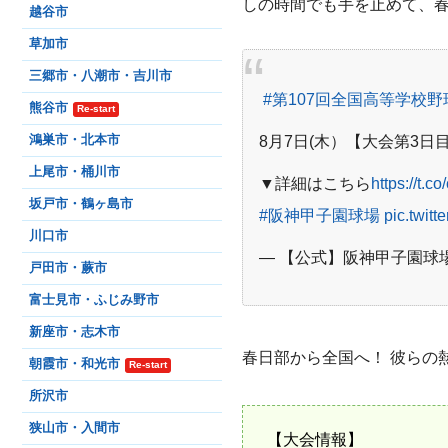
しの時間でも手を止めて、
越谷市
草加市
三郷市・八潮市・吉川市
#第107回全国高等学校
熊谷市
Re-start
8月7日(木）【大会第3
鴻巣市・北本市
上尾市・桶川市
▼詳細はこちら
https://t.
坂戸市・鶴ヶ島市
#阪神甲子園球場
pic.twit
川口市
— 【公式】阪神甲子園球場 (@
戸田市・蕨市
富士見市・ふじみ野市
新座市・志木市
春日部から全国へ！ 彼らの
朝霞市・和光市
Re-start
所沢市
狭山市・入間市
【大会情報】