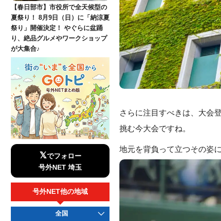
【春日部市】市役所で全天候型の
夏祭り！ 8月9日（日）に「納涼夏
祭り」開催決定！ やぐらに盆踊
り、絶品グルメやワークショップ
が大集合♪
さらに注目すべきは、大会登
挑む今大会ですね。
地元を背負って立つその姿
𝕏
でフォロー
号外NET 埼玉
号外NET他の地域
全国