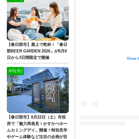
【春日部市】屋上で乾杯！「春日
部BEER GARDEN 2026」が8月8
日から3日間限定で開催
View 
8/5(水)
【春日部市】8月22日（土）市役
所で「魅力再発見！かすかべホー
ムカミングデイ」開催！特別見学
やゲーム体験など注目の企画が目