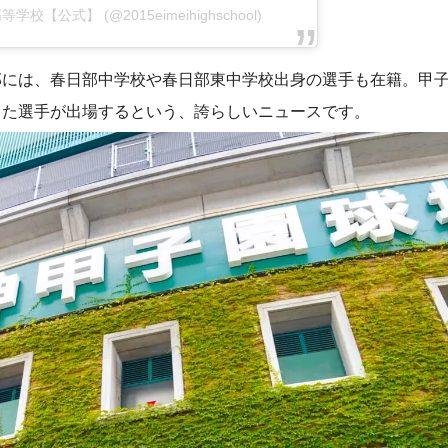
明高等学校【公式】 (@2015eimeihighschool)
部には、春日部中学校や春日部東中学校出身の選手も在籍。甲
った選手が出場するという、誇らしいニュースです。