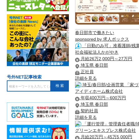
春日部市で働きたい
sponsored by 求人ボックス
「日勤のみ可」准看護師/残
社会福祉法人かがやき
月給26万2,000円～27万円
埼玉県 春日部
正社員
号外NET記事検索
詳細を見る
埼玉/春日部/企画営業 「家づ
アイディホーム株式会社
年収400万円～600万円
埼玉県 春日部
契約社員
詳細を見る
「運行管理」管理責任者職/
グリーンエキスプレス株式会社
月給20万円～45万5,000円