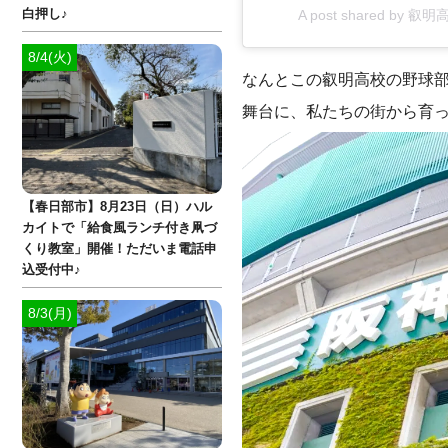
白押し♪
A post shared by 叡
8/4(火)
なんとこの叡明高校の野球
舞台に、私たちの街から育
【春日部市】8月23日（日）ハル
カイトで「給食風ランチ付き凧づ
くり教室」開催！ただいま電話申
込受付中♪
8/3(月)