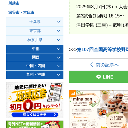
川越市
2025年8月7日(木) ＜
深谷市・本庄市
第3試合(1回戦) 16:15〜
千葉県
津田学園 (三重) – 叡明 (
東京都
神奈川県
中部
>>>
第107回全国高等学校野
関西
前の記事へ
中国・四国
九州・沖縄
LINE
ad