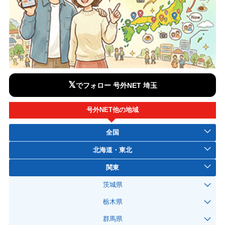
𝕏
でフォロー 号外NET 埼玉
号外NET他の地域
全国
北海道・東北
関東
茨城県
栃木県
群馬県