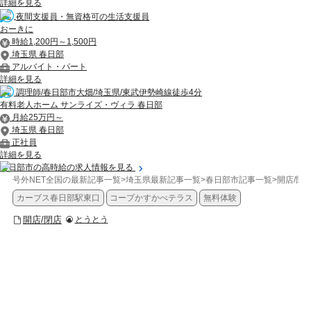
詳細を見る
夜間支援員・無資格可の生活支援員
おーきに
時給1,200円～1,500円
埼玉県 春日部
アルバイト・パート
詳細を見る
調理師/春日部市大畑/埼玉県/東武伊勢崎線徒歩4分
有料老人ホーム サンライズ・ヴィラ 春日部
月給25万円～
埼玉県 春日部
正社員
詳細を見る
春日部市の高時給の求人情報を見る
号外NET全国の最新記事一覧
>
埼玉県最新記事一覧
>
春日部市記事一覧
>
開店/閉
カーブス春日部駅東口
コープかすかべテラス
無料体験
開店/閉店
とうとう