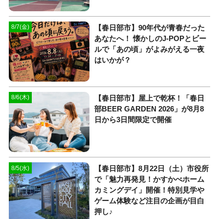
【春日部市】90年代が青春だった
8/7(金)
あなたへ！ 懐かしのJ-POPとビー
ルで「あの頃」がよみがえる一夜
はいかが？
【春日部市】屋上で乾杯！「春日
8/6(木)
部BEER GARDEN 2026」が8月8
日から3日間限定で開催
【春日部市】8月22日（土）市役所
8/5(水)
で「魅力再発見！かすかべホーム
カミングデイ」開催！特別見学や
ゲーム体験など注目の企画が目白
押し♪