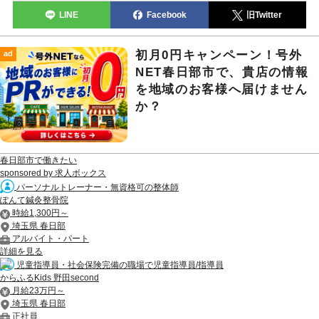
LINE
Facebook
旧Twitter
初月0円キャンペーン！号外
ad
NET春日部市で、貴店の情報
を地域のお客様へ届けません
か？
春日部市で働きたい
sponsored by 求人ボックス
パーソナルトレーナー・無資格可の整体師
ぽんて鍼灸整骨院
時給1,300円～
埼玉県 春日部
アルバイト・パート
詳細を見る
児童指導員・社会保険完備の職場で児童指導員/指導員
からふるKids 野田second
月給23万円～
埼玉県 春日部
正社員