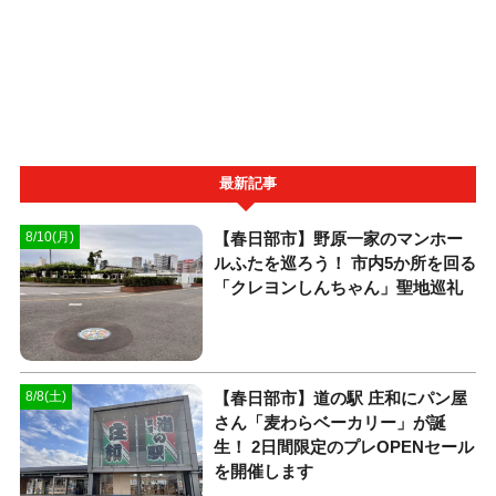
最新記事
【春日部市】野原一家のマンホー
8/10(月)
ルふたを巡ろう！ 市内5か所を回る
「クレヨンしんちゃん」聖地巡礼
【春日部市】道の駅 庄和にパン屋
8/8(土)
さん「麦わらベーカリー」が誕
生！ 2日間限定のプレOPENセール
を開催します