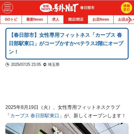
春日部市
GOトピ
最新News
求人
開店/閉店
お店News
お店みち
【春日部市】女性専用フィットネス「カーブス 春
日部駅東口」がコープかすかべテラス2階にオープ
ン！
2025/07/25 23:05
埼玉県
2025年8月19日（火）、女性専用フィットネスクラブ
「
カーブス 春日部駅東口
」が、新しくオープンします！