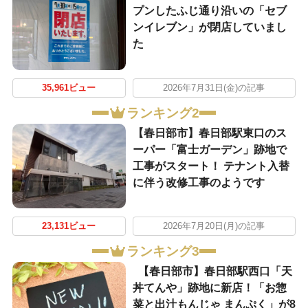
プンしたふじ通り沿いの「セブ
ンイレブン」が閉店していまし
た
35,961ビュー
2026年7月31日(金)の記事
ランキング2
【春日部市】春日部駅東口のス
ーパー「富士ガーデン」跡地で
工事がスタート！ テナント入替
に伴う改修工事のようです
23,131ビュー
2026年7月20日(月)の記事
ランキング3
【春日部市】春日部駅西口「天
丼てんや」跡地に新店！「お惣
菜と出汁もんじゃ まんぷく」が8