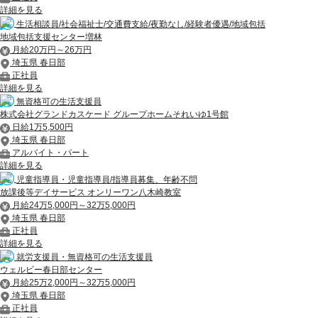
詳細を見る
生活相談員/社会福祉士/交通費支給/夜勤なし/経験者優遇/地域包括
地域包括支援センター増林
月給20万円～26万円
埼玉県 春日部
正社員
詳細を見る
無資格可の生活支援員
株式会社グランドカスケード グループホームそれいゆ1号館
日給1万5,500円
埼玉県 春日部
アルバイト・パート
詳細を見る
児童指導員・児童指導員/指導員募集、年齢不問
放課後等デイサービス オンリーワン八木崎教室
月給24万5,000円～32万5,000円
埼玉県 春日部
正社員
詳細を見る
就労支援員・無資格可の生活支援員
ウェルビー春日部センター
月給25万2,000円～32万5,000円
埼玉県 春日部
正社員