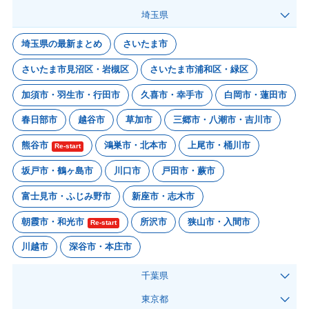
埼玉県
埼玉県の最新まとめ
さいたま市
さいたま市見沼区・岩槻区
さいたま市浦和区・緑区
加須市・羽生市・行田市
久喜市・幸手市
白岡市・蓮田市
春日部市
越谷市
草加市
三郷市・八潮市・吉川市
熊谷市
鴻巣市・北本市
上尾市・桶川市
Re-start
坂戸市・鶴ヶ島市
川口市
戸田市・蕨市
富士見市・ふじみ野市
新座市・志木市
朝霞市・和光市
所沢市
狭山市・入間市
Re-start
川越市
深谷市・本庄市
千葉県
東京都