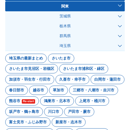
関東
茨城県
栃木県
群馬県
埼玉県
埼玉県の最新まとめ
さいたま市
さいたま市見沼区・岩槻区
さいたま市浦和区・緑区
加須市・羽生市・行田市
久喜市・幸手市
白岡市・蓮田市
春日部市
越谷市
草加市
三郷市・八潮市・吉川市
熊谷市
鴻巣市・北本市
上尾市・桶川市
Re-start
坂戸市・鶴ヶ島市
川口市
戸田市・蕨市
富士見市・ふじみ野市
新座市・志木市