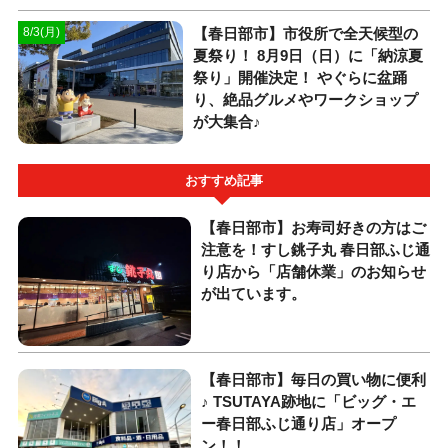
【春日部市】市役所で全天候型の
8/3(月)
夏祭り！ 8月9日（日）に「納涼夏
祭り」開催決定！ やぐらに盆踊
り、絶品グルメやワークショップ
が大集合♪
おすすめ記事
【春日部市】お寿司好きの方はご
注意を！すし銚子丸 春日部ふじ通
り店から「店舗休業」のお知らせ
が出ています。
【春日部市】毎日の買い物に便利
♪ TSUTAYA跡地に「ビッグ・エ
ー春日部ふじ通り店」オープ
ン！！