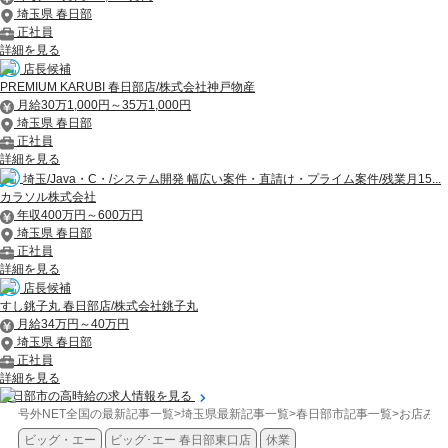
埼玉県 春日部
正社員
詳細を見る
店長候補
PREMIUM KARUBI 春日部店/株式会社神戸物産
月給30万1,000円～35万1,000円
埼玉県 春日部
正社員
詳細を見る
埼玉/Java・C・/システム開発 幅広い案件・直請け・プライム案件/残業月15...
カラソル株式会社
年収400万円～600万円
埼玉県 春日部
正社員
詳細を見る
店長候補
すし銚子丸 春日部店/株式会社銚子丸
月給34万円～40万円
埼玉県 春日部
正社員
詳細を見る
春日部市の高時給の求人情報を見る
号外NET全国の最新記事一覧
>
埼玉県最新記事一覧
>
春日部市記事一覧
>
お店みち
ビッグ・エー
ビッグ･エー 春日部東口店
休業