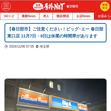
春日部市
GOトピ
最新News
求人
開店/閉店
お店News
お店みち
【春日部市】ご注意ください！ビッグ･エー 春日部
東口店 11月7日・8日は休業の時間帯があります
2024/11/06 07:05
埼玉県