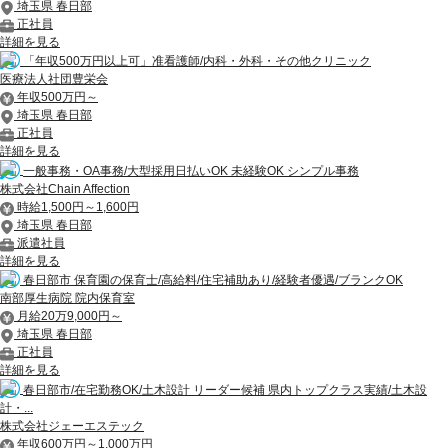
埼玉県 春日部
正社員
詳細を見る
「年収500万円以上可」准看護師/内科・外科・その他クリニック
医療法人社団豊栄会
年収500万円～
埼玉県 春日部
正社員
詳細を見る
一般事務・OA事務/大型採用日払いOK 未経験OK シンプル事務
株式会社Chain Affection
時給1,500円～1,600円
埼玉県 春日部
派遣社員
詳細を見る
春日部市 保育園の保育士/高給料/住宅補助あり/経験者優遇/ブランクOK
南部厚生病院 院内保育室
月給20万9,000円～
埼玉県 春日部
正社員
詳細を見る
春日部市/在宅勤務OK/土木設計 リーダー候補 県内トップクラス実績/土木設
計・...
株式会社ジェーエステック
年収600万円～1,000万円