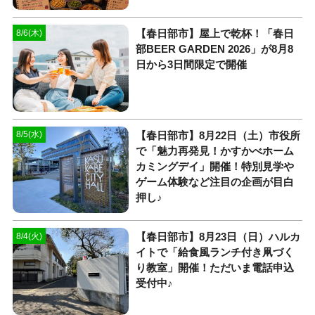
【春日部市】屋上で乾杯！「春日
8/6(木)
部BEER GARDEN 2026」が8月8
日から3日間限定で開催
【春日部市】8月22日（土）市役所
8/5(水)
で「魅力再発見！かすかべホーム
カミングデイ」開催！特別見学や
ゲーム体験など注目の企画が目白
押し♪
【春日部市】8月23日（日）ハルカ
8/4(火)
イトで「給食風ランチ付き凧づく
り教室」開催！ただいま電話申込
受付中♪