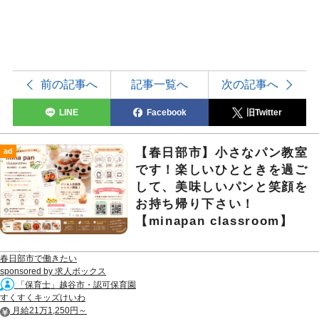
前の記事へ
記事一覧へ
次の記事へ
LINE
Facebook
旧Twitter
【春日部市】小さなパン教室
ad
です！楽しいひとときを過ご
して、美味しいパンと笑顔を
お持ち帰り下さい！
【minapan classroom】
春日部市で働きたい
sponsored by 求人ボックス
「保育士」越谷市・認可保育園
すくすくキッズけいわ
月給21万1,250円～