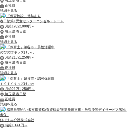
埼玉県 春日部
正社員
詳細を見る
「保育施設」賞与あり
春日部第1児童センターエンゼル・ドーム
月給19万2,000円～
埼玉県 春日部
正社員
詳細を見る
「保育士」越谷市・男性活躍中
のびのびキッズけいわ
月給21万1,250円～
埼玉県 春日部
正社員
詳細を見る
「保育士」越谷市・認可保育園
すくすくキッズけいわ
月給21万1,250円～
埼玉県 春日部
正社員
詳細を見る
指導員/障がい者支援資格/有資格者/児童発達支援・放課後等デイサービス/初心
者O...
ほほえみ介護株式会社
時給1,141円～