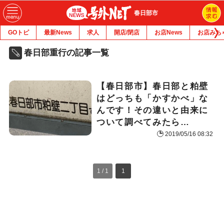
春日部市
GOトピ
最新News
求人
開店/閉店
お店News
お店みち
春日部重行の記事一覧
【春日部市】春日部と粕壁
はどっちも「かすかべ」な
んです！その違いと由来に
ついて調べてみたら…
2019/05/16 08:32
1 / 1
1