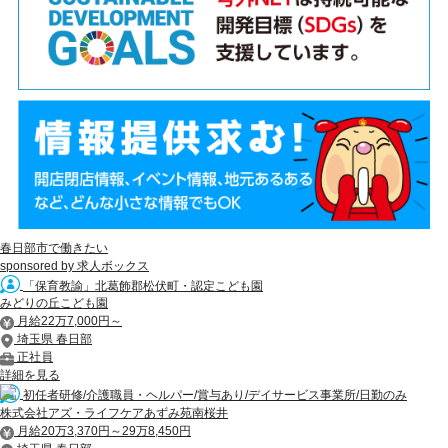
春日部市で働きたい
sponsored by 求人ボックス
「保育教諭」北葛飾郡松伏町・認定こども園
みどりの丘こども園
月給22万7,000円～
埼玉県 春日部
正社員
詳細を見る
初任者研修/介護職員・ヘルパー/賞与あり/デイサービス事業所/日勤のみ
株式会社アズ・ライフケアあずみ苑南桜井
月給20万3,370円～29万8,450円