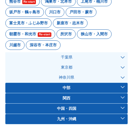
熊谷市
鴻巣市・北本市
上尾市・桶川市
Re-start
坂戸市・鶴ヶ島市
川口市
戸田市・蕨市
富士見市・ふじみ野市
新座市・志木市
朝霞市・和光市
所沢市
狭山市・入間市
Re-start
川越市
深谷市・本庄市
千葉県
東京都
神奈川県
中部
関西
中国・四国
九州・沖縄