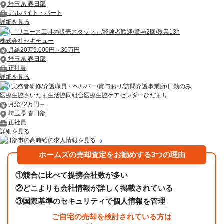
埼玉県 春日部
アルバイト・パート
詳細を見る
「リユース工具の販売スタッフ」/経験者歓迎/賞与2回/残業13h
株式会社セキチュー
月給20万9,000円～30万円
埼玉県 春日部
正社員
詳細を見る
実務者研修/介護職員・ヘルパー/賞与あり/訪問介護事業所/日勤のみ
医療生協さいたま生活協同組合医療生協ケアセンターひだまり
月給22万円～
埼玉県 春日部
正社員
詳細を見る
春日部市の高時給の求人情報を見る
ホームズの売却査定をお勧めする3つの理由
①
競合に比べて提携会社数が多い
②
どこよりも会社情報が詳しく掲載されている
③
国際基準のセキュリティで個人情報を管理
ご自宅の売却を検討されている方は