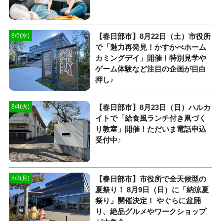
【春日部市】8月22日（土）市役所
8/5(水)
で「魅力再発見！かすかべホーム
カミングデイ」開催！特別見学や
ゲーム体験など注目の企画が目白
押し♪
【春日部市】8月23日（日）ハルカ
8/4(火)
イトで「給食風ランチ付き凧づく
り教室」開催！ただいま電話申込
受付中♪
【春日部市】市役所で全天候型の
8/3(月)
夏祭り！ 8月9日（日）に「納涼夏
祭り」開催決定！ やぐらに盆踊
り、絶品グルメやワークショップ