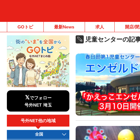
GOトピ
最新News
求人
開店/閉
児童センターの記
𝕏
でフォロー
号外NET 埼玉
号外NET他の地域
全国