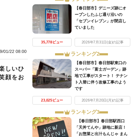
【春日部市】デニーズ跡にオ
ープンしたふじ通り沿いの
「セブンイレブン」が閉店し
ていました
35,778ビュー
2026年7月31日(金)の記事
9/01/22 08:00
ランキング2
【春日部市】春日部駅東口の
楽しいひ
スーパー「富士ガーデン」跡
地で工事がスタート！ テナン
笑顔をお
ト入替に伴う改修工事のよう
です
23,025ビュー
2026年7月20日(月)の記事
ランキング3
【春日部市】春日部駅西口
「天丼てんや」跡地に新店！
「お惣菜と出汁もんじゃ まん