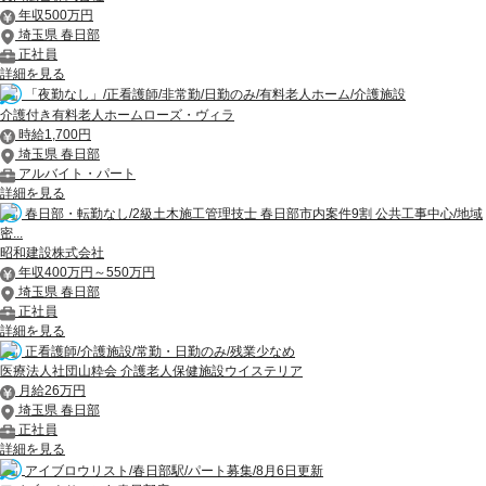
年収500万円
埼玉県 春日部
正社員
詳細を見る
「夜勤なし」/正看護師/非常勤/日勤のみ/有料老人ホーム/介護施設
介護付き有料老人ホームローズ・ヴィラ
時給1,700円
埼玉県 春日部
アルバイト・パート
詳細を見る
春日部・転勤なし/2級土木施工管理技士 春日部市内案件9割 公共工事中心/地域
密...
昭和建設株式会社
年収400万円～550万円
埼玉県 春日部
正社員
詳細を見る
正看護師/介護施設/常勤・日勤のみ/残業少なめ
医療法人社団山粋会 介護老人保健施設ウイステリア
月給26万円
埼玉県 春日部
正社員
詳細を見る
アイブロウリスト/春日部駅/パート募集/8月6日更新