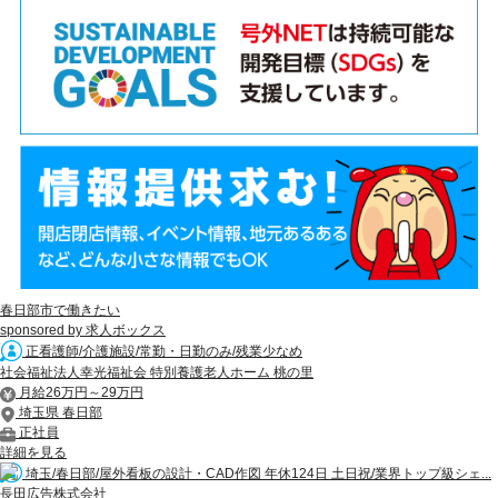
春日部市で働きたい
sponsored by 求人ボックス
正看護師/介護施設/常勤・日勤のみ/残業少なめ
社会福祉法人幸光福祉会 特別養護老人ホーム 桃の里
月給26万円～29万円
埼玉県 春日部
正社員
詳細を見る
埼玉/春日部/屋外看板の設計・CAD作図 年休124日 土日祝/業界トップ級シェ...
長田広告株式会社