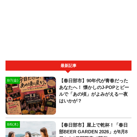
最新記事
【春日部市】90年代が青春だった
8/7(金)
あなたへ！ 懐かしのJ-POPとビー
ルで「あの頃」がよみがえる一夜
はいかが？
【春日部市】屋上で乾杯！「春日
8/6(木)
部BEER GARDEN 2026」が8月8