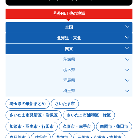
号外NET他の地域
全国
北海道・東北
関東
茨城県
栃木県
群馬県
埼玉県
埼玉県の最新まとめ
さいたま市
さいたま市見沼区・岩槻区
さいたま市浦和区・緑区
加須市・羽生市・行田市
久喜市・幸手市
白岡市・蓮田市
春日部市
越谷市
草加市
三郷市・八潮市・吉川市