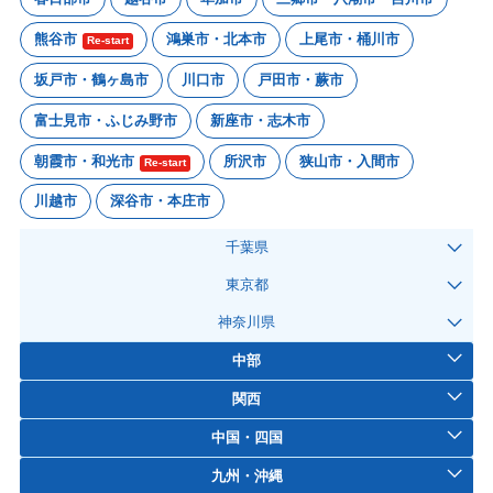
熊谷市
鴻巣市・北本市
上尾市・桶川市
Re-start
坂戸市・鶴ヶ島市
川口市
戸田市・蕨市
富士見市・ふじみ野市
新座市・志木市
朝霞市・和光市
所沢市
狭山市・入間市
Re-start
川越市
深谷市・本庄市
千葉県
東京都
神奈川県
中部
関西
中国・四国
九州・沖縄