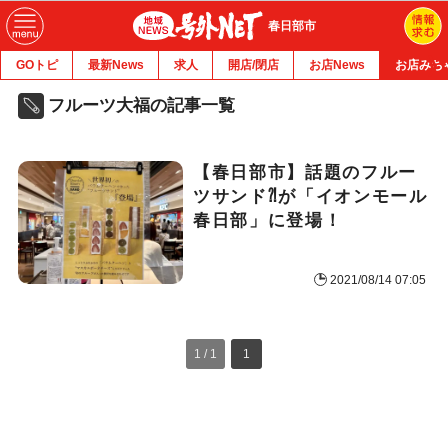
春日部市
GOトピ
最新News
求人
開店/閉店
お店News
お店みち
フルーツ大福の記事一覧
【春日部市】話題のフルー
ツサンド⁈が「イオンモール
春日部」に登場！
2021/08/14 07:05
1 / 1
1