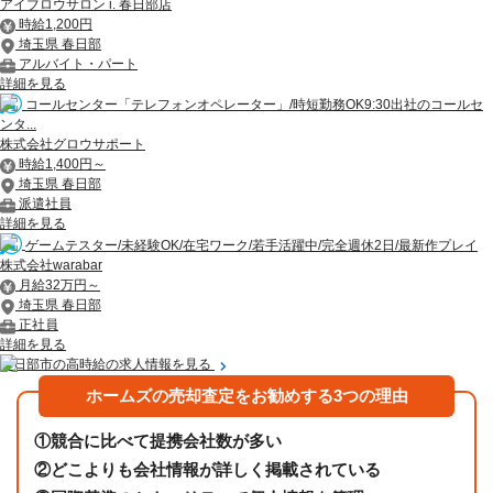
アイブロウサロン i. 春日部店
時給1,200円
埼玉県 春日部
アルバイト・パート
詳細を見る
コールセンター「テレフォンオペレーター」/時短勤務OK9:30出社のコールセ
ンタ...
株式会社グロウサポート
時給1,400円～
埼玉県 春日部
派遣社員
詳細を見る
ゲームテスター/未経験OK/在宅ワーク/若手活躍中/完全週休2日/最新作プレイ
株式会社warabar
月給32万円～
埼玉県 春日部
正社員
詳細を見る
春日部市の高時給の求人情報を見る
ホームズの売却査定をお勧めする3つの理由
①
競合に比べて提携会社数が多い
②
どこよりも会社情報が詳しく掲載されている