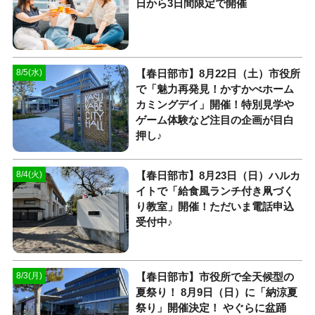
日から3日間限定で開催
【春日部市】8月22日（土）市役所
8/5(水)
で「魅力再発見！かすかべホーム
カミングデイ」開催！特別見学や
ゲーム体験など注目の企画が目白
押し♪
【春日部市】8月23日（日）ハルカ
8/4(火)
イトで「給食風ランチ付き凧づく
り教室」開催！ただいま電話申込
受付中♪
【春日部市】市役所で全天候型の
8/3(月)
夏祭り！ 8月9日（日）に「納涼夏
祭り」開催決定！ やぐらに盆踊