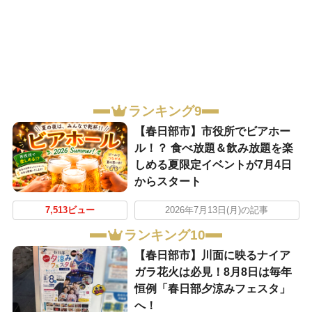
ランキング9
【春日部市】市役所でビアホー
ル！？ 食べ放題＆飲み放題を楽
しめる夏限定イベントが7月4日
からスタート
7,513ビュー
2026年7月13日(月)の記事
ランキング10
【春日部市】川面に映るナイア
ガラ花火は必見！8月8日は毎年
恒例「春日部夕涼みフェスタ」
へ！