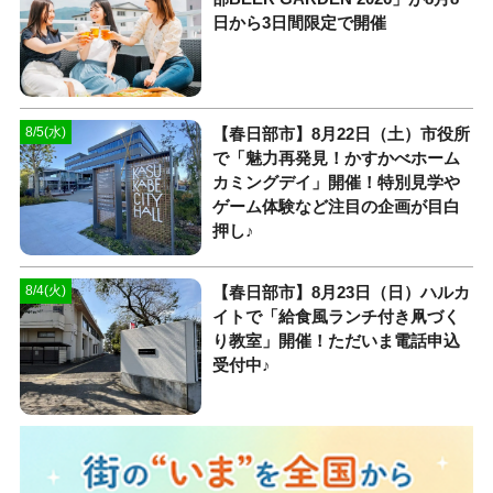
日から3日間限定で開催
【春日部市】8月22日（土）市役所
8/5(水)
で「魅力再発見！かすかべホーム
カミングデイ」開催！特別見学や
ゲーム体験など注目の企画が目白
押し♪
【春日部市】8月23日（日）ハルカ
8/4(火)
イトで「給食風ランチ付き凧づく
り教室」開催！ただいま電話申込
受付中♪