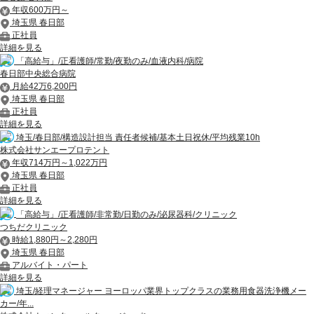
年収600万円～
埼玉県 春日部
正社員
詳細を見る
「高給与」/正看護師/常勤/夜勤のみ/血液内科/病院
春日部中央総合病院
月給42万6,200円
埼玉県 春日部
正社員
詳細を見る
埼玉/春日部/構造設計担当 責任者候補/基本土日祝休/平均残業10h
株式会社サンエープロテント
年収714万円～1,022万円
埼玉県 春日部
正社員
詳細を見る
「高給与」/正看護師/非常勤/日勤のみ/泌尿器科/クリニック
つちだクリニック
時給1,880円～2,280円
埼玉県 春日部
アルバイト・パート
詳細を見る
埼玉/経理マネージャー ヨーロッパ業界トップクラスの業務用食器洗浄機メー
カー/年...