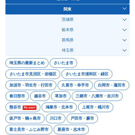
関東
茨城県
栃木県
群馬県
埼玉県
埼玉県の最新まとめ
さいたま市
さいたま市見沼区・岩槻区
さいたま市浦和区・緑区
加須市・羽生市・行田市
久喜市・幸手市
白岡市・蓮田市
春日部市
越谷市
草加市
三郷市・八潮市・吉川市
熊谷市
鴻巣市・北本市
上尾市・桶川市
Re-start
坂戸市・鶴ヶ島市
川口市
戸田市・蕨市
富士見市・ふじみ野市
新座市・志木市