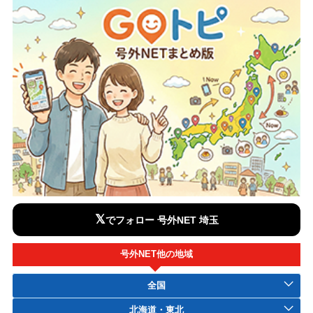
𝕏
でフォロー 号外NET 埼玉
号外NET他の地域
全国
北海道・東北