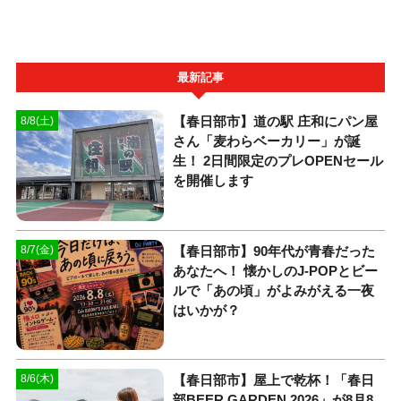
最新記事
【春日部市】道の駅 庄和にパン屋
8/8(土)
さん「麦わらベーカリー」が誕
生！ 2日間限定のプレOPENセール
を開催します
【春日部市】90年代が青春だった
8/7(金)
あなたへ！ 懐かしのJ-POPとビー
ルで「あの頃」がよみがえる一夜
はいかが？
【春日部市】屋上で乾杯！「春日
8/6(木)
部BEER GARDEN 2026」が8月8