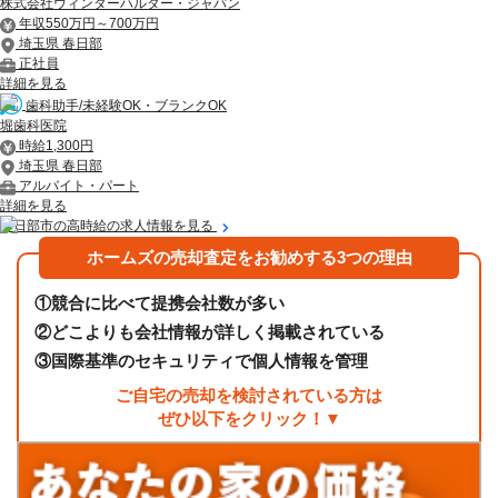
株式会社ウィンターハルター・ジャパン
年収550万円～700万円
埼玉県 春日部
正社員
詳細を見る
歯科助手/未経験OK・ブランクOK
堀歯科医院
時給1,300円
埼玉県 春日部
アルバイト・パート
詳細を見る
春日部市の高時給の求人情報を見る
ホームズの売却査定をお勧めする3つの理由
①
競合に比べて提携会社数が多い
②
どこよりも会社情報が詳しく掲載されている
③
国際基準のセキュリティで個人情報を管理
ご自宅の売却を検討されている方は
ぜひ以下をクリック！▼