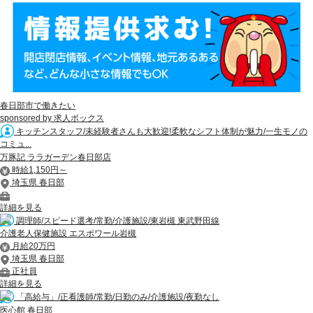
春日部市で働きたい
sponsored by 求人ボックス
キッチンスタッフ/未経験者さんも大歓迎!柔軟なシフト体制が魅力/一生モノの
コミュ...
万豚記 ララガーデン春日部店
時給1,150円～
埼玉県 春日部
詳細を見る
調理師/スピード選考/常勤/介護施設/東岩槻 東武野田線
介護老人保健施設 エスポワール岩槻
月給20万円
埼玉県 春日部
正社員
詳細を見る
「高給与」/正看護師/常勤/日勤のみ/介護施設/夜勤なし
医心館 春日部