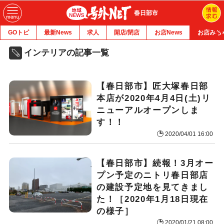
春日部市
GOトピ
最新News
求人
開店/閉店
お店News
お店みち
インテリアの記事一覧
【春日部市】匠大塚春日部
本店が2020年4月4日(土)リ
ニューアルオープンしま
す！！
2020/04/01 16:00
【春日部市】続報！3月オー
プン予定のニトリ春日部店
の建設予定地を見てきまし
た！［2020年1月18日現在
の様子］
2020/01/21 08:00